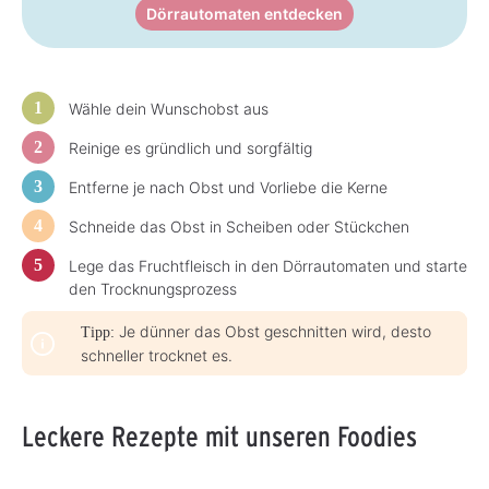
3
Dörrautomaten entdecken
-
5
T
a
g
e
Wähle dein Wunschobst aus
Reinige es gründlich und sorgfältig
Entferne je nach Obst und Vorliebe die Kerne
Schneide das Obst in Scheiben oder Stückchen
Lege das Fruchtfleisch in den Dörrautomaten und starte
den Trocknungsprozess
Je dünner das Obst geschnitten wird, desto
Tipp:
schneller trocknet es.
Leckere Rezepte mit unseren Foodies