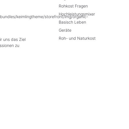
Rohkost Fragen
Hochleistungsmixer
Basisch Leben
Geräte
Roh- und Naturkost
r uns das Ziel
ssionen zu
e Preise inkl. gesetzl. Mehrwertsteuer zzgl.
Versandkosten
, wenn nicht anders besch
liche Widerrufsrecht wird von dem verlängerten Rückgaberecht in keiner Weise ein