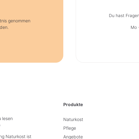
Du hast Fragen
ntnis genommen
nden.
Mo +
Produkte
u lesen
Naturkost
e
Pflege
g Naturkost ist
Angebote