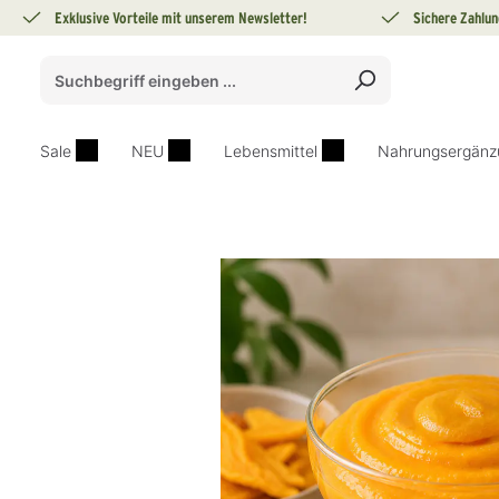
Exklusive Vorteile mit unserem Newsletter!
Sichere Zahlun
springen
Zur Hauptnavigation springen
Sale
NEU
Lebensmittel
Nahrungsergänz
Bildergalerie überspringen