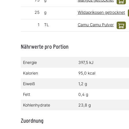
25
g
Wildaprikosen getrocknet
1
TL
Camu Camu Pulver
Nährwerte pro Portion
Energie
397,5 kJ
Kalorien
95,0 kcal
Eiweiß
1,2 g
Fett
0,4 g
Kohlenhydrate
23,8 g
Zuordnung