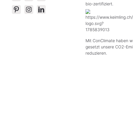
bio-zertifiziert.
Mit ConClimate haben wi
gesetzt unsere CO2-Emi
reduzieren.
* All
Das Gesetz
© 2026 Keimling Naturkost - mit