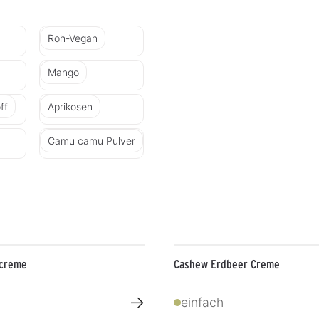
Roh-Vegan
Mango
ff
Aprikosen
Camu camu Pulver
screme
Cashew Erdbeer Creme
→
einfach