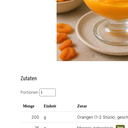
Zutaten
Portionen
Menge
Einheit
Zutat
200
g
Orangen (1-2 Stück), gesch
75
g
Mangos getrocknet