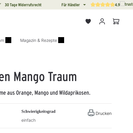
30 Tage Widerrufsrecht
Für Händler
4.9
Durchschnittliche Bewertun
Warenkor
iam
Magazin & Rezepte
en Mango Traum
eme aus Orange, Mango und Wildaprikosen.
Schwierigkeitsgrad
Drucken
einfach