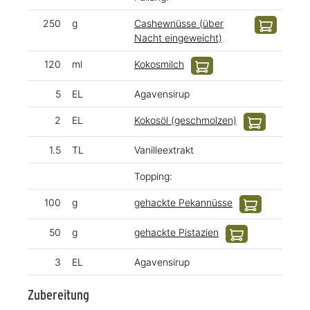
250
g
Cashewnüsse (über
Nacht eingeweicht)
120
ml
Kokosmilch
5
EL
Agavensirup
2
EL
Kokosöl (geschmolzen)
1.5
TL
Vanilleextrakt
Topping:
100
g
gehackte Pekannüsse
50
g
gehackte Pistazien
3
EL
Agavensirup
Zubereitung