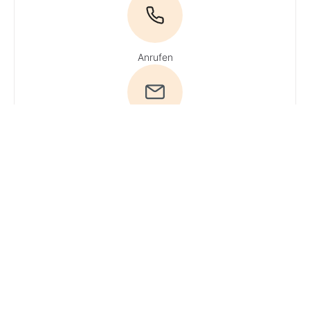
Anrufen
E-Mail
Du hast
Fragen? Ruf
uns an!
Tel:
0800 / 534 654
(Gratisnummer)
· Du erreichst
unsere
Experten
Mo + Do 9 - 16
Uhr, Di, Mi und
Fr 9 - 13 Uhr