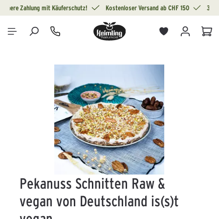
Sichere Zahlung mit Käuferschutz!
Kostenloser Versand ab CHF 150
30 T
alt springen
War
Bildergalerie überspringen
Pekanuss Schnitten Raw &
vegan von Deutschland is(s)t
vegan