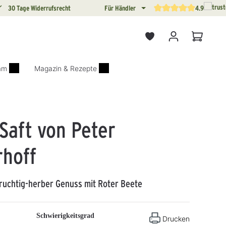
30 Tage Widerrufsrecht
Für Händler
4.9
Durchschnittliche Bewertun
Warenkor
iam
Magazin & Rezepte
Saft von Peter
rhoff
Fruchtig-herber Genuss mit Roter Beete
Schwierigkeitsgrad
Drucken