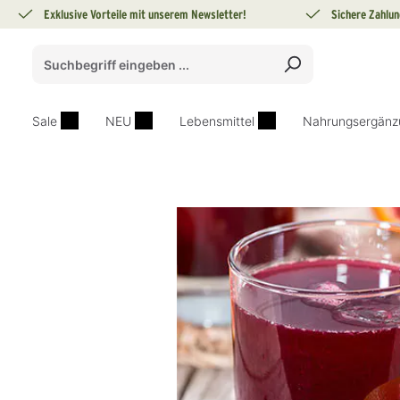
Exklusive Vorteile mit unserem Newsletter!
Sichere Zahlun
springen
Zur Hauptnavigation springen
Sale
NEU
Lebensmittel
Nahrungsergänz
Bildergalerie überspringen