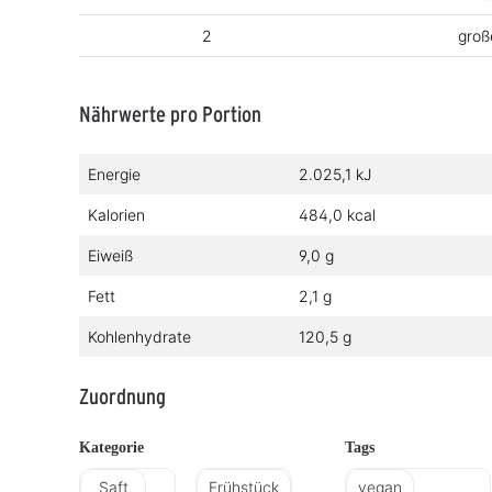
2
groß
Nährwerte pro Portion
Energie
2.025,1 kJ
Kalorien
484,0 kcal
Eiweiß
9,0 g
Fett
2,1 g
Kohlenhydrate
120,5 g
Zuordnung
Kategorie
Tags
Saft
Frühstück
vegan