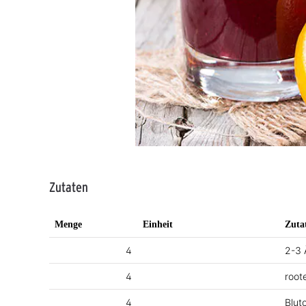
Zutaten
Menge
Einheit
Zuta
4
2-3 
4
root
4
Blut