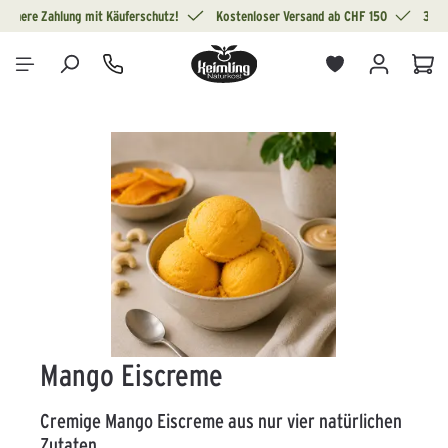
Sichere Zahlung mit Käuferschutz!
Kostenloser Versand ab CHF 150
30 T
alt springen
War
Bildergalerie überspringen
Mango Eiscreme
Cremige Mango Eiscreme aus nur vier natürlichen
Zutaten.