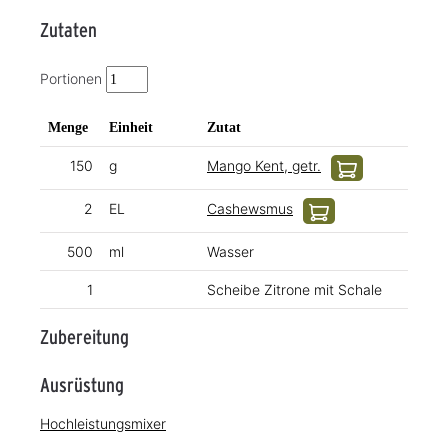
Zutaten
Portionen
Menge
Einheit
Zutat
150
g
Mango Kent, getr.
2
EL
Cashewsmus
500
ml
Wasser
1
Scheibe Zitrone mit Schale
Zubereitung
Ausrüstung
Hochleistungsmixer