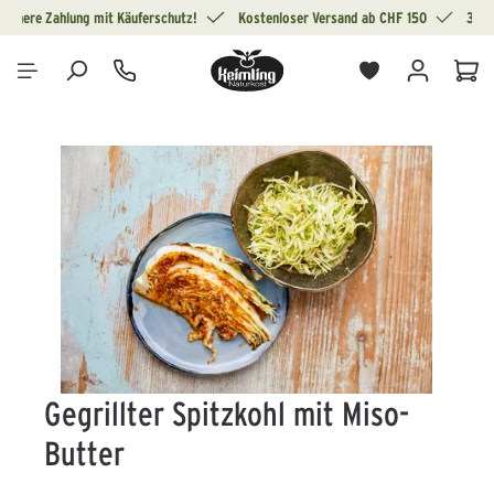
Sichere Zahlung mit Käuferschutz!
Kostenloser Versand ab CHF 150
30 T
alt springen
War
Bildergalerie überspringen
Gegrillter Spitzkohl mit Miso-
Butter