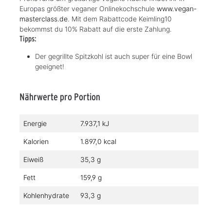
Europas größter veganer Onlinekochschule
www.vegan-
masterclass.de
. Mit dem Rabattcode Keimling10
bekommst du 10% Rabatt auf die erste Zahlung.
Tipps:
Der gegrillte Spitzkohl ist auch super für eine Bowl
geeignet!
Nährwerte pro Portion
Energie
7.937,1 kJ
Kalorien
1.897,0 kcal
Eiweiß
35,3 g
Fett
159,9 g
Kohlenhydrate
93,3 g