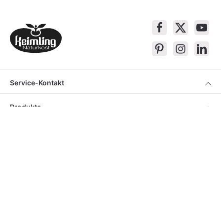
Service-Kontakt
Produkte
Über Keimling
Bequem Einkaufen
* Alle Preise inkl. gesetzl. Mehrwertsteuer zzgl.
Versandkosten
, wenn nicht