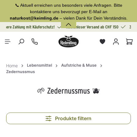
📞 Aktuell erreichen uns besonders viele Anfragen. Bitte
alt springen
kontaktiere uns bevorzugt per E-Mail an
naturkost@keimling.de
– vielen Dank für Dein Verständnis.
Sichere Zahlung mit Käuferschutz!
Kostenloser Versand ab CHF 150
30 T
War
Lebensmittel
Aufstriche & Muse
Home
Zedernussmus
🌱 Zedernussmus 🫐
Produkte filtern