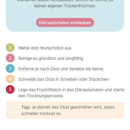
z
deinen eigenen Trockenfrüchten.
e
i
t
:
3
Dörrautomaten entdecken
-
5
T
a
g
e
Wähle dein Wunschobst aus
Reinige es gründlich und sorgfältig
Entferne je nach Obst und Vorliebe die Kerne
Schneide das Obst in Scheiben oder Stückchen
Lege das Fruchtfleisch in den Dörrautomaten und starte
den Trocknungsprozess
Je dünner das Obst geschnitten wird, desto
Tipp:
schneller trocknet es.