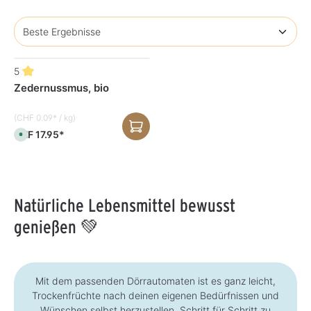
5
Zedernussmus, bio
(CHF 0.09* / kg)
CHF 17.95*
S
o
f
o
r
t
v
e
Natürliche Lebensmittel bewusst
r
f
ü
genießen 💚
g
b
a
r
,
L
i
Mit dem passenden Dörrautomaten ist es ganz leicht,
e
f
Trockenfrüchte nach deinen eigenen Bedürfnissen und
e
Wünschen selbst herzustellen. Schritt für Schritt zu
r