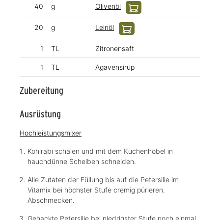
40
g
Olivenöl
20
g
Leinöl
1
TL
Zitronensaft
1
TL
Agavensirup
Zubereitung
Ausrüstung
Hochleistungsmixer
Kohlrabi schälen und mit dem Küchenhobel in
hauchdünne Scheiben schneiden.
Alle Zutaten der Füllung bis auf die Petersilie im
Vitamix bei höchster Stufe cremig pürieren.
Abschmecken.
Gehackte Petersilie bei niedrigster Stufe noch einmal