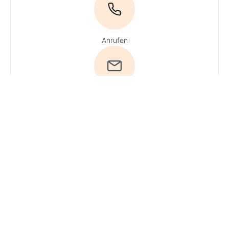
Anrufen
E-Mail
Du hast
Fragen? Ruf
uns an!
Tel:
0800 / 534 654
(Gratisnummer)
· Du erreichst
unsere
Experten
Mo + Do 9 - 16
Uhr, Di, Mi und
Fr 9 - 13 Uhr