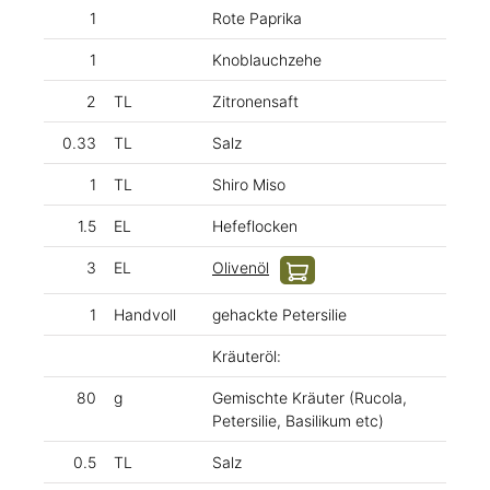
1
Rote Paprika
1
Knoblauchzehe
2
TL
Zitronensaft
0.33
TL
Salz
1
TL
Shiro Miso
1.5
EL
Hefeflocken
3
EL
Olivenöl
1
Handvoll
gehackte Petersilie
Kräuteröl:
80
g
Gemischte Kräuter (Rucola,
Petersilie, Basilikum etc)
0.5
TL
Salz