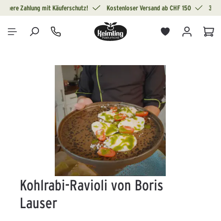
Sichere Zahlung mit Käuferschutz!
Kostenloser Versand ab CHF 150
30 T
alt springen
War
Bildergalerie überspringen
Kohlrabi-Ravioli von Boris
Lauser