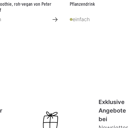
oothie, roh-vegan von Peter
Pflanzendrink
f
→
h
einfach
Exklusive
r
Angebote
bei
Newsletter