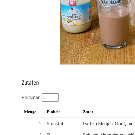
Zutaten
Portionen
Menge
Einheit
Zutat
2
Stück(e)
Datteln Medjool Giant, bio
2
EL
Rohkost-Mandelmus, weiß b