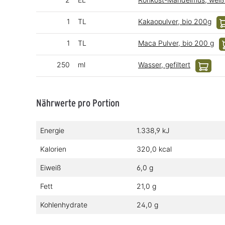
1
TL
Kakaopulver, bio 200g
1
TL
Maca Pulver, bio 200 g
250
ml
Wasser, gefiltert
Nährwerte pro Portion
Energie
1.338,9 kJ
Kalorien
320,0 kcal
Eiweiß
6,0 g
Fett
21,0 g
Kohlenhydrate
24,0 g