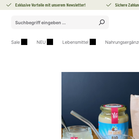
Exklusive Vorteile mit unserem Newsletter!
Sichere Zahlun
springen
Zur Hauptnavigation springen
Sale
NEU
Lebensmittel
Nahrungsergänz
Bildergalerie überspringen