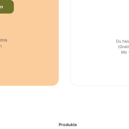
en
tnis
Du has
n
(Grat
Mo +
Produkte