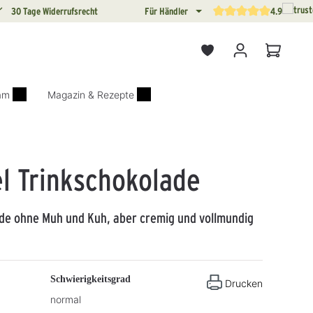
30 Tage Widerrufsrecht
Für Händler
4.9
Durchschnittliche Bewertun
Warenkor
iam
Magazin & Rezepte
l Trinkschokolade
de ohne Muh und Kuh, aber cremig und vollmundig
Schwierigkeitsgrad
Drucken
normal