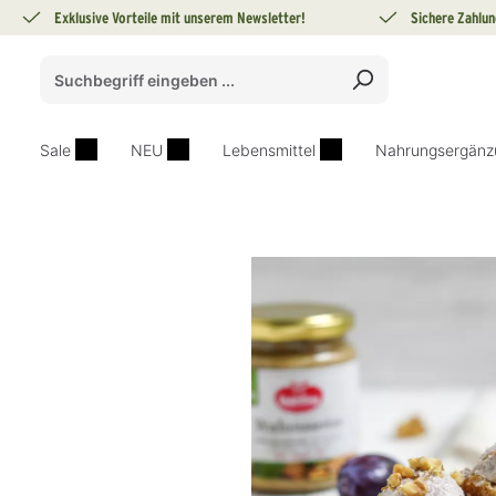
Exklusive Vorteile mit unserem Newsletter!
Sichere Zahlun
springen
Zur Hauptnavigation springen
Sale
NEU
Lebensmittel
Nahrungsergänz
Bildergalerie überspringen