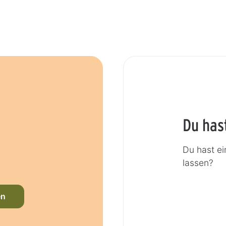
Du has
Du hast ei
lassen?
en