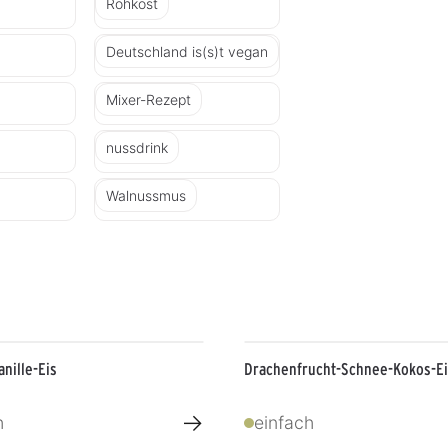
Rohkost
Deutschland is(s)t vegan
Mixer-Rezept
nussdrink
Walnussmus
nille-Eis
Drachenfrucht-Schnee-Kokos-Ei
→
h
einfach