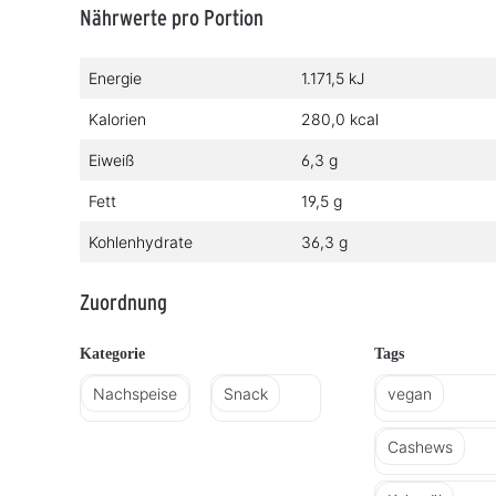
Nährwerte pro Portion
Energie
1.171,5 kJ
Kalorien
280,0 kcal
Eiweiß
6,3 g
Fett
19,5 g
Kohlenhydrate
36,3 g
Zuordnung
Kategorie
Tags
Nachspeise
Snack
vegan
Cashews