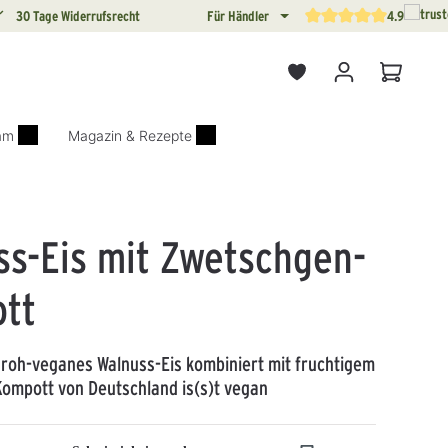
30 Tage Widerrufsrecht
Für Händler
4.9
Durchschnittliche Bewertun
Warenkor
iam
Magazin & Rezepte
ss-Eis mit Zwetschgen-
tt
 roh-veganes Walnuss-Eis kombiniert mit fruchtigem
ompott von Deutschland is(s)t vegan