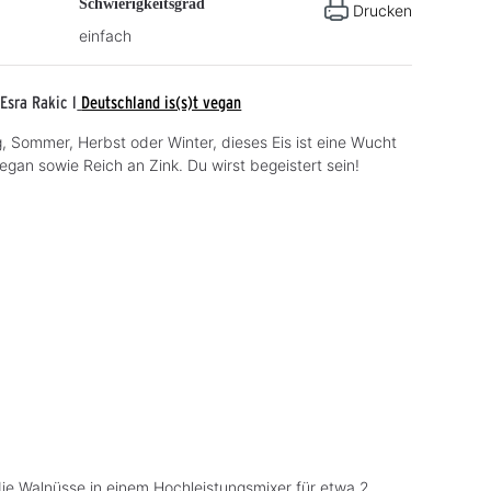
Schwierigkeitsgrad
Drucken
einfach
Esra Rakic l
Deutschland is(s)t vegan
g, Sommer, Herbst oder Winter, dieses Eis ist eine Wucht
gan sowie Reich an Zink. Du wirst begeistert sein!
 die Walnüsse in einem Hochleistungsmixer für etwa 2