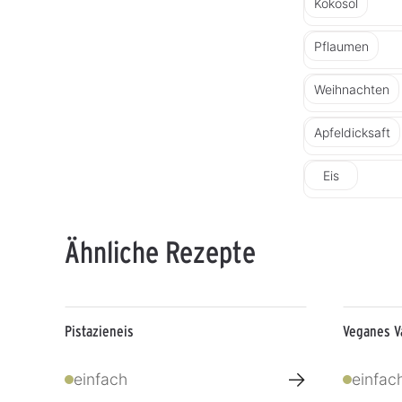
Kokosöl
Pflaumen
Weihnachten
Apfeldicksaft
Eis
Ähnliche Rezepte
Pistazieneis
Veganes Va
→
einfach
einfac