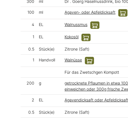
300
ml
Dr . Goerg Haselnussdrink, bio 10
100
ml
Agaven- oder Apfeldicksaft
4
EL
Walnussmus
1
EL
Kokosöl
0.5
Stück(e)
Zitrone (Saft)
1
Handvoll
Walnüsse
Für das Zwetschgen Kompott
200
g
getrocknete Pflaumen in etwa 10
einweichen oder 300g frische Zw
2
EL
Agavendicksaft oder Apfeldicksaf
0.5
Stück(e)
Zitrone (Saft)