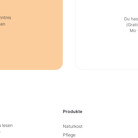
nntnis
Du has
nen
(Grat
Mo +
Produkte
u lesen
Naturkost
e
Pflege