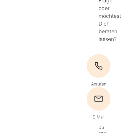
Frage
oder
möchtest
Dich
beraten
lassen?
Anrufen
E-Mail
Du
hast