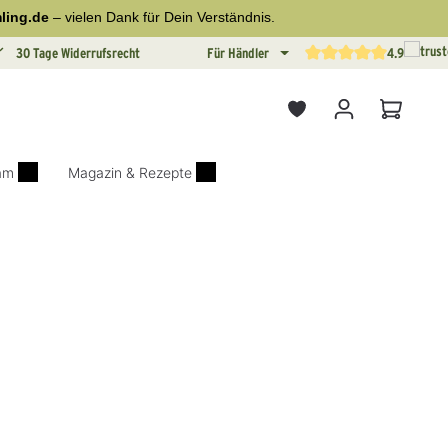
ling.de
– vielen Dank für Dein Verständnis.
30 Tage Widerrufsrecht
Für Händler
4.9
Durchschnittliche Bewertun
Warenkor
iam
Magazin & Rezepte