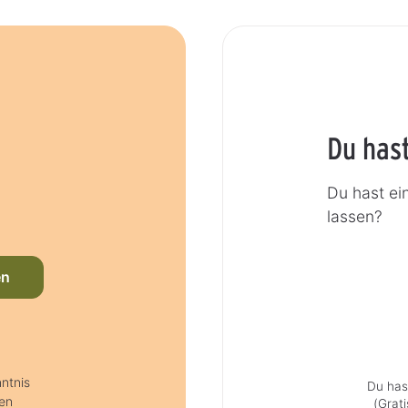
Du has
Du hast ei
lassen?
en
ntnis
Du has
en
(Grat