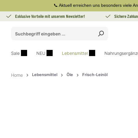
📞 Aktuell erreichen uns besonders viele An
springen
Zur Hauptnavigation springen
Exklusive Vorteile mit unserem Newsletter!
Sichere Zahlun
Sale
NEU
Lebensmittel
Nahrungsergänz
Lebensmittel
Öle
Frisch-Leinöl
Home