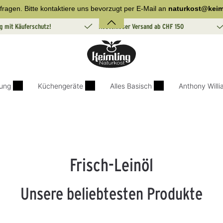
fragen. Bitte kontaktiere uns bevorzugt per E-Mail an
naturkost@keim
g mit Käuferschutz!
Kostenloser Versand ab CHF 150
ung
Küchengeräte
Alles Basisch
Anthony Will
Frisch-Leinöl
Unsere beliebtesten Produkte