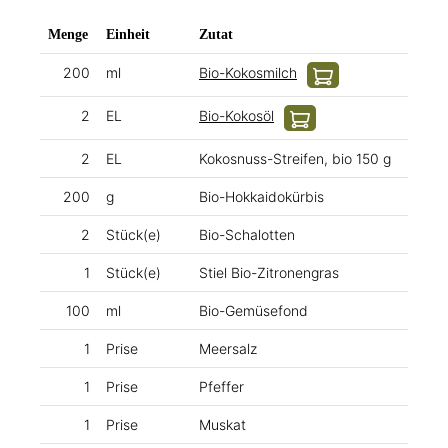
Menge
Einheit
Zutat
200
ml
Bio-Kokosmilch
2
EL
Bio-Kokosöl
2
EL
Kokosnuss-Streifen, bio 150 g
200
g
Bio-Hokkaidokürbis
2
Stück(e)
Bio-Schalotten
1
Stück(e)
Stiel Bio-Zitronengras
100
ml
Bio-Gemüsefond
1
Prise
Meersalz
1
Prise
Pfeffer
1
Prise
Muskat