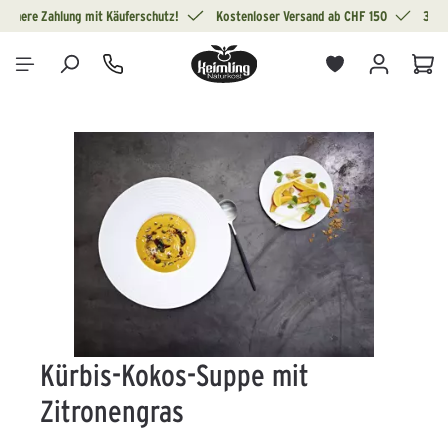
Sichere Zahlung mit Käuferschutz!
Kostenloser Versand ab CHF 150
30 T
alt springen
War
Bildergalerie überspringen
Kürbis-Kokos-Suppe mit
Zitronengras