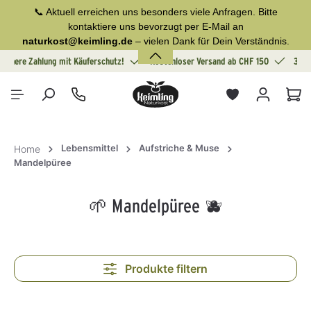
📞 Aktuell erreichen uns besonders viele Anfragen. Bitte
alt springen
kontaktiere uns bevorzugt per E-Mail an
naturkost@keimling.de
– vielen Dank für Dein Verständnis.
Sichere Zahlung mit Käuferschutz!
Kostenloser Versand ab CHF 150
30 T
War
Lebensmittel
Aufstriche & Muse
Home
Mandelpüree
🌱 Mandelpüree 🫐
Produkte filtern