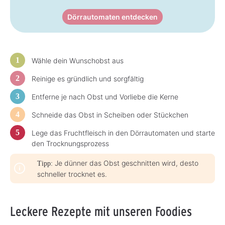
t
:
3
Dörrautomaten entdecken
-
5
T
a
g
e
Wähle dein Wunschobst aus
Reinige es gründlich und sorgfältig
Entferne je nach Obst und Vorliebe die Kerne
Schneide das Obst in Scheiben oder Stückchen
Lege das Fruchtfleisch in den Dörrautomaten und starte
den Trocknungsprozess
Je dünner das Obst geschnitten wird, desto
Tipp:
schneller trocknet es.
Leckere Rezepte mit unseren Foodies