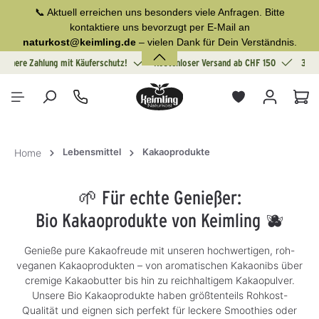
📞 Aktuell erreichen uns besonders viele Anfragen. Bitte
alt springen
kontaktiere uns bevorzugt per E-Mail an
naturkost@keimling.de
– vielen Dank für Dein Verständnis.
Sichere Zahlung mit Käuferschutz!
Kostenloser Versand ab CHF 150
30 T
War
Lebensmittel
Kakaoprodukte
Home
🌱 Für echte Genießer:
Bio Kakaoprodukte von Keimling 🫐
Genieße pure Kakaofreude mit unseren hochwertigen, roh-
veganen Kakaoprodukten – von aromatischen Kakaonibs über
cremige Kakaobutter bis hin zu reichhaltigem Kakaopulver.
Unsere Bio Kakaoprodukte haben größtenteils Rohkost-
Qualität und eignen sich perfekt für leckere Smoothies oder