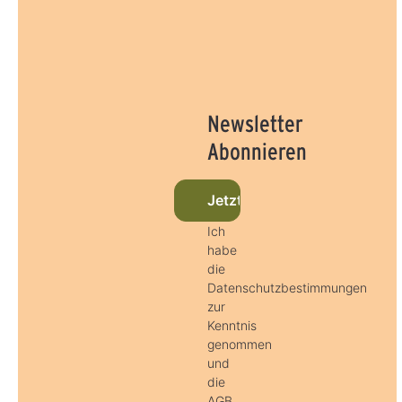
Newsletter
Abonnieren
Jetzt beim Newsletter anme
Ich
habe
die
Datenschutzbestimmungen
zur
Kenntnis
genommen
und
die
AGB