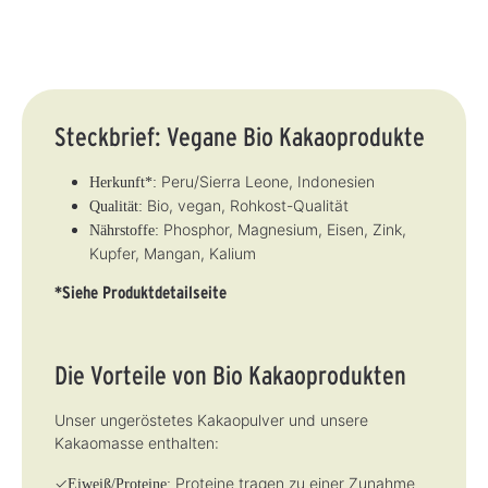
t
t
a
a
o
:
:
r
r
r
3
3
,
,
t
-
-
L
L
v
5
5
i
i
e
T
T
e
e
r
a
a
f
f
f
g
g
e
e
ü
e
e
r
r
g
z
Steckbrief: Vegane Bio Kakaoprodukte
z
b
e
e
a
i
i
r
t
t
,
Peru/Sierra Leone, Indonesien
:
:
Herkunft*:
L
3
3
i
Bio, vegan, Rohkost-Qualität
Qualität:
-
-
e
5
5
f
Phosphor, Magnesium, Eisen, Zink,
Nährstoffe:
T
T
e
a
a
r
Kupfer, Mangan, Kalium
g
g
z
e
e
e
i
*Siehe Produktdetailseite
t
:
3
-
5
T
Die Vorteile von Bio Kakaoprodukten
a
g
e
Unser ungeröstetes Kakaopulver und unsere
Kakaomasse enthalten:
✓
Proteine tragen zu einer Zunahme
Eiweiß/Proteine: