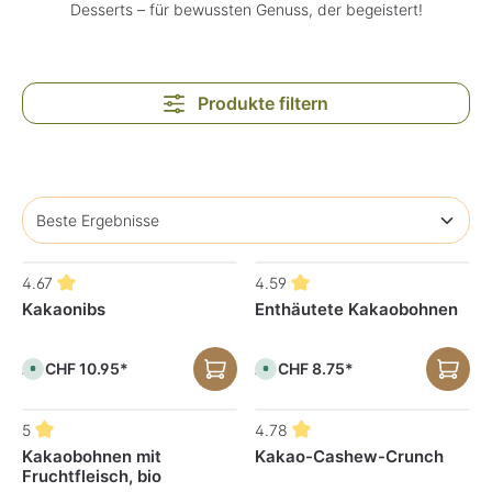
Desserts – für bewussten Genuss, der begeistert!
Produkte filtern
4.67
4.59
Kakaonibs
Enthäutete Kakaobohnen
CHF 10.95*
CHF 8.75*
Ab
Ab
S
S
o
o
f
f
o
o
r
r
5
4.78
t
t
v
v
Kakaobohnen mit
Kakao-Cashew-Crunch
e
e
Fruchtfleisch, bio
r
r
f
f