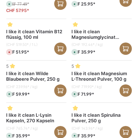
CHF 25.95*
CHF 77.49
S
*
S
o
o
CHF 57.95*
f
f
o
o
r
r
t
t
v
v
e
e
I like it clean Vitamin B12
I like it clean
r
r
flüssig, 100 ml
Magnesiumglycinat
f
f
ü
ü
Kapseln, 180 Kapseln
(CHF 519.50* / 1 L)
(CHF 192.46* / kg)
g
g
b
b
CHF 51.95*
CHF 35.99*
a
D
a
S
r
e
r
o
,
r
,
f
L
z
L
o
5
5
i
e
i
r
e
i
e
t
I like it clean Wilde
I like it clean Magnesium
f
t
f
v
e
n
e
e
Blaubeere Pulver, 250 g
L-Threonat Pulver, 100 g
r
i
r
r
z
c
z
f
(CHF 239.96* / kg)
(CHF 719.90* / kg)
e
h
e
ü
i
t
i
g
CHF 59.99*
CHF 71.99*
S
S
t
v
t
b
o
o
:
e
:
a
f
f
3
r
3
r
o
o
-
f
-
,
r
r
5
ü
5
L
t
t
I like it clean L-Lysin
I like it clean Spirulina
T
g
T
i
v
v
a
b
a
e
Kapseln, 270 Kapseln
Pulver, 250 g
e
e
g
a
g
f
r
r
e
r
e
e
f
f
(CHF 765.74* / kg)
(CHF 143.96* / kg)
r
ü
ü
z
g
g
CHF 35.99*
CHF 35.99*
S
S
e