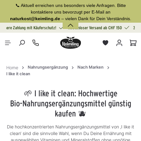
📞 Aktuell erreichen uns besonders viele Anfragen. Bitte
alt springen
kontaktiere uns bevorzugt per E-Mail an
naturkost@keimling.de
– vielen Dank für Dein Verständnis.
Sichere Zahlung mit Käuferschutz!
Kostenloser Versand ab CHF 150
30 T
War
Nahrungsergänzung
Nach Marken
Home
I like it clean
🌱 I like it clean: Hochwertige
Bio-Nahrungsergänzungsmittel günstig
kaufen 🫐
Die hochkonzentrierten Nahrungsergänzungsmittel von ‚I like it
clean‘ sind die sinnvolle Wahl, wenn Du Deine Ernährung mit
ausgewählten Vitaminen und Mineralstoffen ohne unnötige