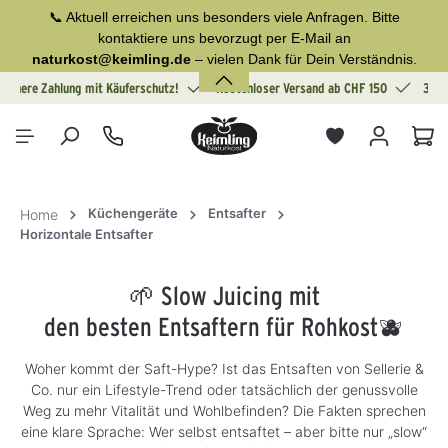
📞 Aktuell erreichen uns besonders viele Anfragen. Bitte
alt springen
kontaktiere uns bevorzugt per E-Mail an
naturkost@keimling.de
– vielen Dank für Dein Verständnis.
Sichere Zahlung mit Käuferschutz!
Kostenloser Versand ab CHF 150
30 T
War
Küchengeräte
Entsafter
Home
Horizontale Entsafter
🌱 Slow Juicing mit
den besten Entsaftern für Rohkost🫐
Woher kommt der Saft-Hype? Ist das Entsaften von Sellerie &
Co. nur ein Lifestyle-Trend oder tatsächlich der genussvolle
Weg zu mehr Vitalität und Wohlbefinden? Die Fakten sprechen
eine klare Sprache: Wer selbst entsaftet – aber bitte nur „slow“