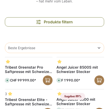
– hat mehr vom Leben.
Produkte filtern
Tribest Greenstar Pro
Angel Juicer 8500S mit
Saftpresse mit Schweizer
Schweizer Stecker
Stecker
CHF 99'999.00*
CHF 1'990.00*
Ab
S
S
o
o
f
f
o
o
r
r
3
t
t
Angebot
-99%
v
v
Angel Juicer 5500 mit
Tribest Greenstar Elite -
e
e
Schweizer Stecker
Saftpresse mit Schweizer
r
r
f
f
Stecker