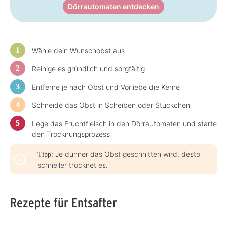
:
:
Dörrautomaten entdecken
3
3
-
-
5
5
T
T
a
a
g
g
e
e
Wähle dein Wunschobst aus
Reinige es gründlich und sorgfältig
Entferne je nach Obst und Vorliebe die Kerne
Schneide das Obst in Scheiben oder Stückchen
Lege das Fruchtfleisch in den Dörrautomaten und starte
den Trocknungsprozess
Je dünner das Obst geschnitten wird, desto
Tipp:
schneller trocknet es.
Rezepte für Entsafter