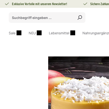
Exklusive Vorteile mit unserem Newsletter!
Sichere Zahlun
springen
Zur Hauptnavigation springen
Sale
NEU
Lebensmittel
Nahrungsergänz
Bildergalerie überspringen