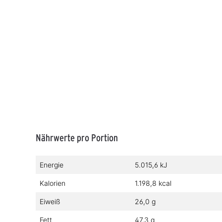
Nährwerte pro Portion
Energie
5.015,6 kJ
Kalorien
1.198,8 kcal
Eiweiß
26,0 g
Fett
47,3 g