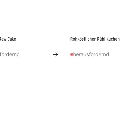
 Raw Cake
Rohköstlicher Rüblikuchen
→
fordernd
herausfordernd