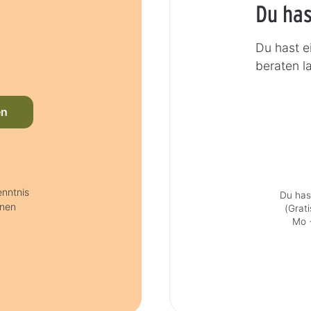
Du has
Du hast e
beraten l
en
nntnis
Du has
hnen
(Grat
Mo +