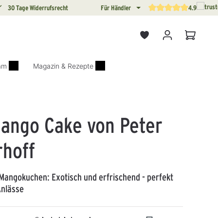
30 Tage Widerrufsrecht
Für Händler
4.9
Durchschnittliche Bewertun
Warenkor
iam
Magazin & Rezepte
ango Cake von Peter
rhoff
Mangokuchen: Exotisch und erfrischend - perfekt
Anlässe