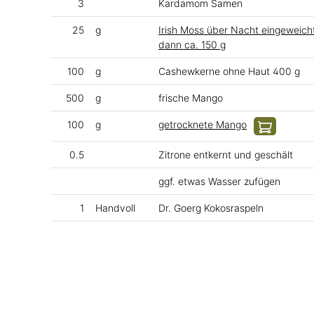
3
Kardamom Samen
25
g
Irish Moss über Nacht eingeweicht
dann ca. 150 g
100
g
Cashewkerne ohne Haut 400 g
500
g
frische Mango
100
g
getrocknete Mango
0.5
Zitrone entkernt und geschält
ggf. etwas Wasser zufügen
1
Handvoll
Dr. Goerg Kokosraspeln