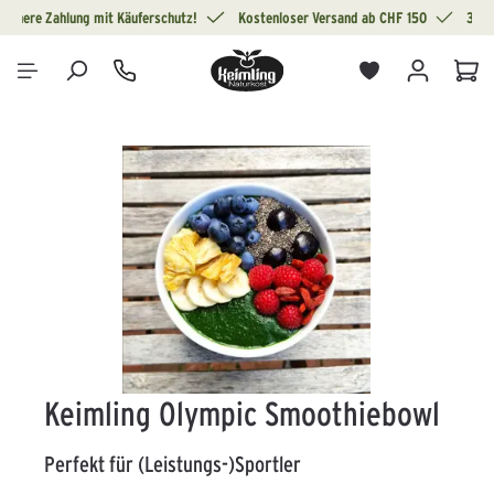
Sichere Zahlung mit Käuferschutz!
Kostenloser Versand ab CHF 150
30 T
alt springen
War
Bildergalerie überspringen
Keimling Olympic Smoothiebowl
Perfekt für (Leistungs-)Sportler