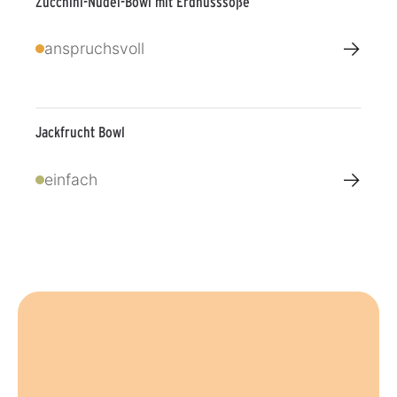
Zucchini-Nudel-Bowl mit Erdnusssoße
→
anspruchsvoll
Jackfrucht Bowl
→
einfach