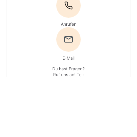
Anrufen
E-Mail
Du hast Fragen?
Ruf uns an!
Tel:
0800 / 534 654
(Gratisnummer)
·
Du erreichst
unsere Experten
Mo + Do 9 - 16
Uhr, Di, Mi und Fr
9 - 13 Uhr