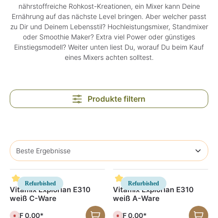
nährstoffreiche Rohkost-Kreationen, ein Mixer kann Deine
Ernährung auf das nächste Level bringen. Aber welcher passt
zu Dir und Deinem Lebensstil? Hochleistungsmixer, Standmixer
oder Smoothie Maker? Extra viel Power oder günstiges
Einstiegsmodell? Weiter unten liest Du, worauf Du beim Kauf
eines Mixers achten solltest.
Produkte filtern
Refurbished
Refurbished
Vitamix Explorian E310
Vitamix Explorian E310
weiß C-Ware
weiß A-Ware
CHF 0.00*
CHF 0.00*
D
D