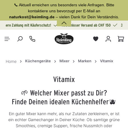
📞 Aktuell erreichen uns besonders viele Anfragen. Bitte
alt springen
kontaktiere uns bevorzugt per E-Mail an
naturkost@keimling.de
– vielen Dank für Dein Verständnis.
Sichere Zahlung mit Käuferschutz!
Kostenloser Versand ab CHF 150
30 T
War
Küchengeräte
Mixer
Marken
Vitamix
Home
Vitamix
🌱 Welcher Mixer passt zu Dir?
Finde Deinen idealen Küchenhelfer🫐
Ein guter Mixer kann mehr, als nur Zutaten zerkleinern, er ist
ein echter Gamechanger in Deiner Küche: Ob samtige grüne
Smoothies, cremige Suppen, frische Nussmilch oder