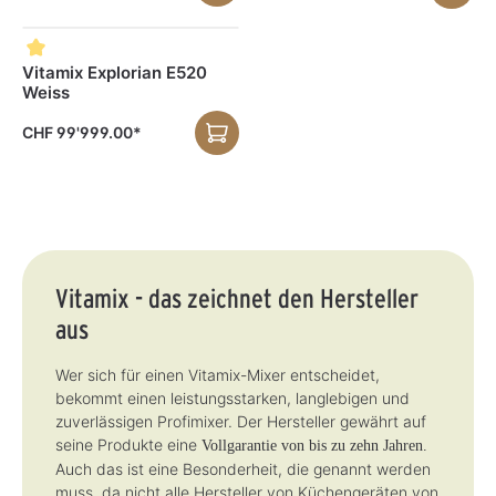
i
a
i
r
r
r
t
r
t
z
,
z
:
,
:
e
L
e
3
L
3
i
i
i
-
i
-
t
e
t
Vitamix Explorian E520
5
e
5
n
f
n
T
f
T
Weiss
i
e
i
a
e
a
c
r
c
g
r
g
h
z
h
e
z
e
CHF 99'999.00*
t
e
t
e
v
i
v
i
e
t
e
t
r
:
r
:
f
3
f
3
ü
-
ü
-
g
5
g
5
b
T
b
T
a
a
a
a
r
g
r
g
e
e
Vitamix - das zeichnet den Hersteller
aus
Wer sich für einen Vitamix-Mixer entscheidet,
bekommt einen leistungsstarken, langlebigen und
zuverlässigen Profimixer. Der Hersteller gewährt auf
seine Produkte eine
Vollgarantie von bis zu zehn Jahren.
Auch das ist eine Besonderheit, die genannt werden
muss, da nicht alle Hersteller von Küchengeräten von