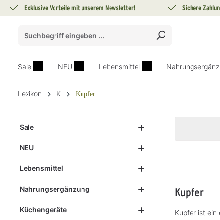
Exklusive Vorteile mit unserem Newsletter!
Sichere Zahlun
springen
Zur Hauptnavigation springen
Sale
NEU
Lebensmittel
Nahrungsergänz
Lexikon
K
Kupfer
Sale
NEU
Lebensmittel
Nahrungsergänzung
Kupfer
Küchengeräte
Kupfer ist ei