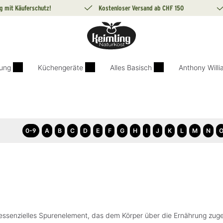
g mit Käuferschutz!
Kostenloser Versand ab CHF 150
ung
Küchengeräte
Alles Basisch
Anthony Will
0-9
A
B
C
D
E
F
G
H
I
J
K
L
M
N
n essenzielles Spurenelement, das dem Körper über die Ernährung zug