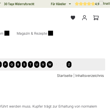
30 Tage Widerrufsrecht
Für Händler
4.9
Durchschnittliche Bewertun
Warenkor
iam
Magazin & Rezepte
O
P
Q
R
S
T
U
V
W
X
Y
Z
Startseite
|
Inhaltsverzeichnis
eführt werden muss. Kupfer trägt zur Erhaltung von normalem