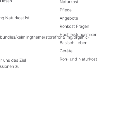
u lesen
Naturkost
e
Pflege
g Naturkost ist
Angebote
Rohkost Fragen
Hochleistungsmixer
Basisch Leben
Geräte
Roh- und Naturkost
r uns das Ziel
ssionen zu