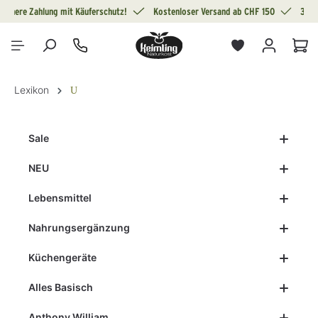
Sichere Zahlung mit Käuferschutz!
Kostenloser Versand ab CHF 150
30 T
alt springen
War
Lexikon
U
Sale
NEU
Lebensmittel
Nahrungsergänzung
Küchengeräte
Alles Basisch
Anthony William