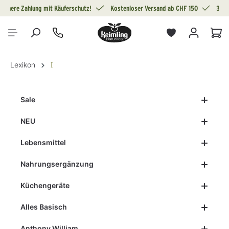
Sichere Zahlung mit Käuferschutz!
Kostenloser Versand ab CHF 150
30 T
alt springen
War
Lexikon
I
Sale
NEU
Lebensmittel
Nahrungsergänzung
Küchengeräte
Alles Basisch
Anthony William