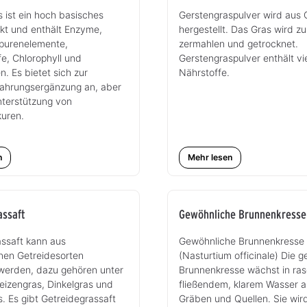
 ist ein hoch basisches
Gerstengraspulver wird aus 
kt und enthält Enzyme,
hergestellt. Das Gras wird zu
Spurenelemente,
zermahlen und getrocknet.
fe, Chlorophyll und
Gerstengraspulver enthält vi
. Es bietet sich zur
Nährstoffe.
Nahrungsergänzung an, aber
nterstützung von
kuren.
n
Mehr lesen
assaft
Gewöhnliche Brunnenkresse
assaft kann aus
Gewöhnliche Brunnenkresse
nen Getreidesorten
(Nasturtium officinale) Die 
erden, dazu gehören unter
Brunnenkresse wächst in ra
izengras, Dinkelgras und
fließendem, klarem Wasser 
. Es gibt Getreidegrassaft
Gräben und Quellen. Sie wir