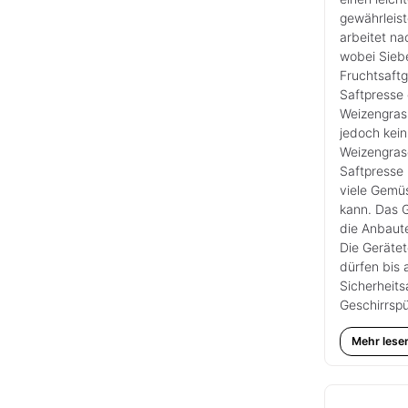
gewährleist
arbeitet n
wobei Sieb
Fruchtsaft
Saftpresse 
Weizengras 
jedoch kein
Weizengras
Saftpresse 
viele Gemü
kann. Das G
die Anbaute
Die Gerätet
dürfen bis 
Sicherheit
Geschirrsp
Mehr lese