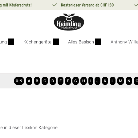
g mit Käuferschutz!
Kostenloser Versand ab CHF 150
ung
Küchengeräte
Alles Basisch
Anthony Will
0-9
A
B
C
D
E
F
G
H
I
J
K
L
M
N
e in dieser Lexikon Kategorie