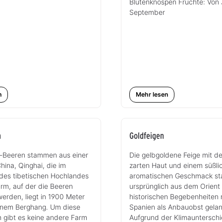
Blütenknospen Früchte: Von J
September
n
Mehr lesen
n
Goldfeigen
i-Beeren stammen aus einer
Die gelbgoldene Feige mit der
China, Qinghai, die im
zarten Haut und einem süßli
des tibetischen Hochlandes
aromatischen Geschmack s
Farm, auf der die Beeren
ursprünglich aus dem Orient 
erden, liegt in 1900 Meter
historischen Begebenheiten
inem Berghang. Um diese
Spanien als Anbauobst gelan
 gibt es keine andere Farm
Aufgrund der Klimaunterschi