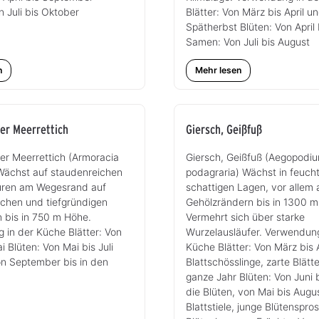
n Juli bis Oktober
Blätter: Von März bis April u
Spätherbst Blüten: Von April 
Samen: Von Juli bis August
n
Mehr lesen
er Meerrettich
Giersch, Geißfuß
er Meerrettich (Armoracia
Giersch, Geißfuß (Aegopodi
 Wächst auf staudenreichen
podagraria) Wächst in feuch
luren am Wegesrand auf
schattigen Lagen, vor allem 
ichen und tiefgründigen
Gehölzrändern bis in 1300 m
bis in 750 m Höhe.
Vermehrt sich über starke
 in der Küche Blätter: Von
Wurzelausläufer. Verwendung
i Blüten: Von Mai bis Juli
Küche Blätter: Von März bis A
on September bis in den
Blattschösslinge, zarte Blätt
ganze Jahr Blüten: Von Juni 
die Blüten, von Mai bis Augu
Blattstiele, junge Blütenspro