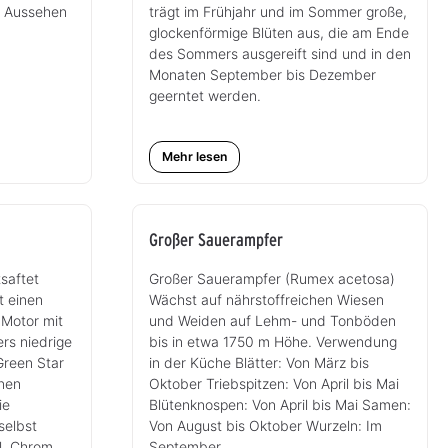
f Aussehen
trägt im Frühjahr und im Sommer große,
glockenförmige Blüten aus, die am Ende
des Sommers ausgereift sind und in den
Monaten September bis Dezember
geerntet werden.
Mehr lesen
Großer Sauerampfer
saftet
Großer Sauerampfer (Rumex acetosa)
t einen
Wächst auf nährstoffreichen Wiesen
 Motor mit
und Weiden auf Lehm- und Tonböden
rs niedrige
bis in etwa 1750 m Höhe. Verwendung
Green Star
in der Küche Blätter: Von März bis
nnen
Oktober Triebspitzen: Von April bis Mai
ie
Blütenknospen: Von April bis Mai Samen:
selbst
Von August bis Oktober Wurzeln: Im
l, Chrom,
September