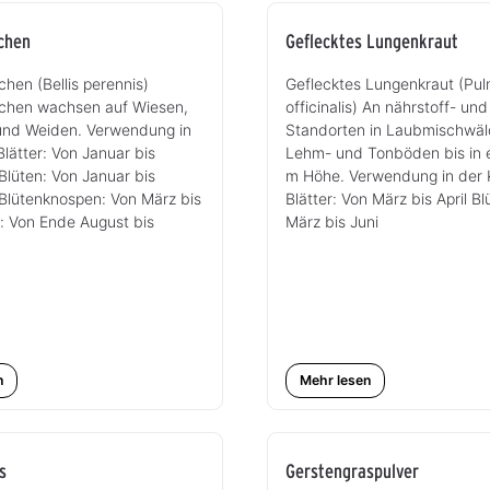
chen
Geflecktes Lungenkraut
en (Bellis perennis)
Geflecktes Lungenkraut (Pul
hen wachsen auf Wiesen,
officinalis) An nährstoff- un
und Weiden. Verwendung in
Standorten in Laubmischwäl
lätter: Von Januar bis
Lehm- und Tonböden bis in
lüten: Von Januar bis
m Höhe. Verwendung in der
lütenknospen: Von März bis
Blätter: Von März bis April Bl
: Von Ende August bis
März bis Juni
n
Mehr lesen
s
Gerstengraspulver