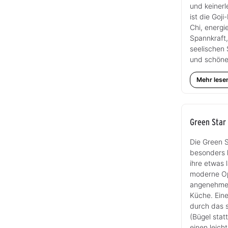
und keinerle
ist die Goj
Chi, energi
Spannkraft,
seelischen
und schöne
Mehr lese
Green Star 
Die Green S
besonders 
ihre etwas 
moderne Opt
angenehmes
Küche. Ein
durch das 
(Bügel sta
einen leic