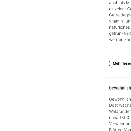
auch als M
einzelner G
Getreidegra
vitamin- un
natürliches
getrunken 
werden kan
Mehr lese
Gewöhnlich
Gewöhnlich
Dost wächs
Waldränder
etwa 1800 
Verwendung
Blätter: Vo