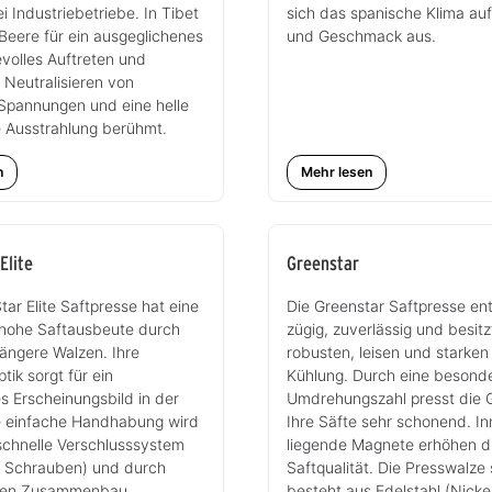
i Industriebetriebe. In Tibet
sich das spanische Klima au
i-Beere für ein ausgeglichenes
und Geschmack aus.
evolles Auftreten und
 Neutralisieren von
 Spannungen und eine helle
 Ausstrahlung berühmt.
n
Mehr lesen
Elite
Greenstar
tar Elite Saftpresse hat eine
Die Greenstar Saftpresse ent
hohe Saftausbeute durch
zügig, zuverlässig und besitz
längere Walzen. Ihre
robusten, leisen und starken
ik sorgt für ein
Kühlung. Durch eine besonde
 Erscheinungsbild in der
Umdrehungszahl presst die 
e einfache Handhabung wird
Ihre Säfte sehr schonend. I
schnelle Verschlusssystem
liegende Magnete erhöhen d
tt Schrauben) und durch
Saftqualität. Die Presswalze 
hten Zusammenbau
besteht aus Edelstahl (Nicke