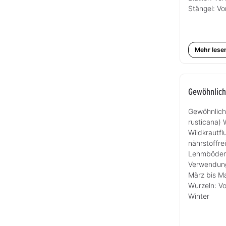
Stängel: Vo
Mehr lese
Gewöhnlich
Gewöhnlich
rusticana)
Wildkrautf
nährstoffre
Lehmböden 
Verwendung
März bis Ma
Wurzeln: V
Winter