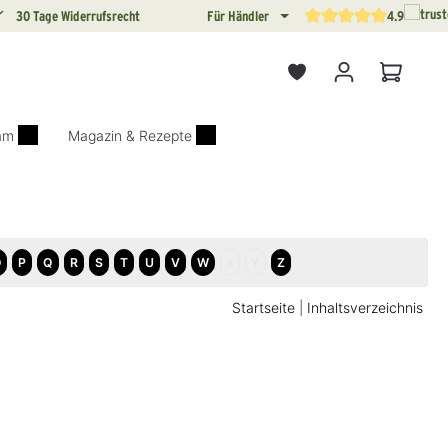
30 Tage Widerrufsrecht
Für Händler
4.9
Durchschnittliche Bewertun
Warenkor
iam
Magazin & Rezepte
O
P
Q
R
S
T
U
V
W
X
Y
Z
Startseite
|
Inhaltsverzeichnis