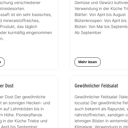
ischung verschiedener
Gemüse und Gewürz kultivier
etreidesorten.
Verwendung in der Küche Tr
ssaft ist ein sehr basisches,
Blätter: Von April bis August
d mineralstoffreiches,
Blütenknospen: Von April bis
 Produkt, das täglich
Blüten: Von Mai bis Septem
oder kurmäßig eingenommen
Ab September
n.
n
Mehr lesen
er Dost
Gewöhnlicher Feldsalat
er Dost Der gewöhnliche
Gewöhnlicher Feldsalat (Valer
t an sonnigen Hecken- und
locusta) Der gewöhnliche Fel
n auf Lehmböden bis in
auch bekannt als Rapunzel, 
m Höhe. Pionierpflanze.
nährstoffreichen, sandigen 
 in der Küche Triebe und
lehmigen Böden in wintermil
n April bis September
Klimalage. Verwendung in d