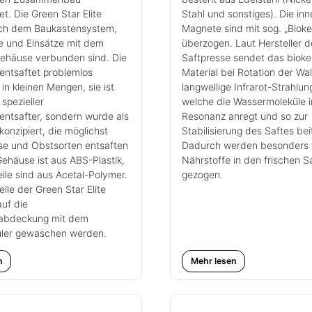
et. Die Green Star Elite
Stahl und sonstiges). Die in
ach dem Baukastensystem,
Magnete sind mit sog. „Bioke
e und Einsätze mit dem
überzogen. Laut Hersteller d
gehäuse verbunden sind. Die
Saftpresse sendet das biok
entsaftet problemlos
Material bei Rotation der Wa
in kleinen Mengen, sie ist
langwellige Infrarot-Strahlun
 spezieller
welche die Wassermoleküle i
entsafter, sondern wurde als
Resonanz anregt und so zur
konzipiert, die möglichst
Stabilisierung des Saftes bei
se und Obstsorten entsaften
Dadurch werden besonders 
ehäuse ist aus ABS-Plastik,
Nährstoffe in den frischen S
ile sind aus Acetal-Polymer.
gezogen.
eile der Green Star Elite
auf die
sabdeckung mit dem
üler gewaschen werden.
n
Mehr lesen