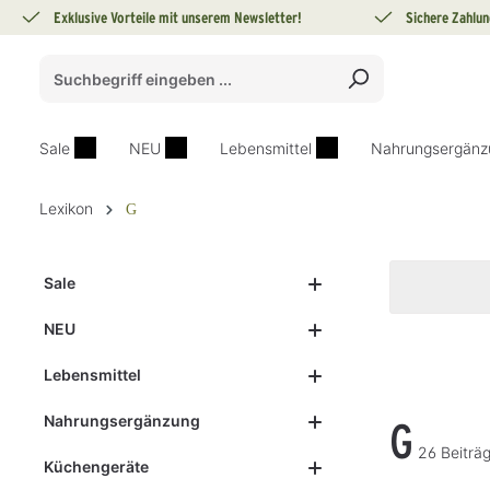
Exklusive Vorteile mit unserem Newsletter!
Sichere Zahlun
springen
Zur Hauptnavigation springen
Sale
NEU
Lebensmittel
Nahrungsergänz
Lexikon
G
Sale
NEU
Lebensmittel
Nahrungsergänzung
G
26 Beiträg
Küchengeräte