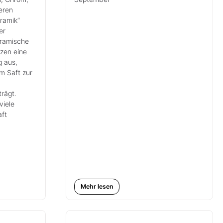
neren
ramik“
er
eramische
lzen eine
g aus,
m Saft zur
trägt.
viele
aft
Mehr lesen