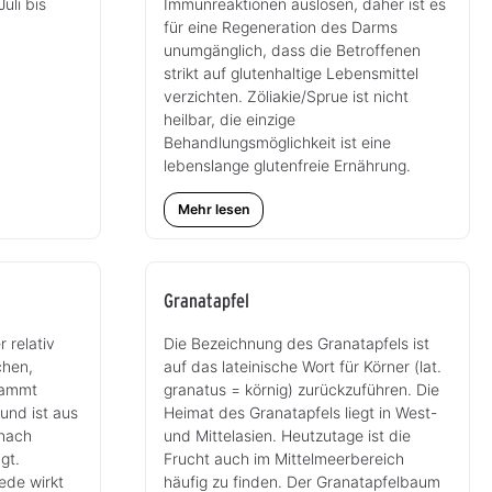
uli bis
Immunreaktionen auslösen, daher ist es
für eine Regeneration des Darms
unumgänglich, dass die Betroffenen
strikt auf glutenhaltige Lebensmittel
verzichten. Zöliakie/Sprue ist nicht
heilbar, die einzige
Behandlungsmöglichkeit ist eine
lebenslange glutenfreie Ernährung.
Mehr lesen
Granatapfel
 relativ
Die Bezeichnung des Granatapfels ist
chen,
auf das lateinische Wort für Körner (lat.
tammt
granatus = körnig) zurückzuführen. Die
und ist aus
Heimat des Granatapfels liegt in West-
 nach
und Mittelasien. Heutzutage ist die
gt.
Frucht auch im Mittelmeerbereich
ede wirkt
häufig zu finden. Der Granatapfelbaum