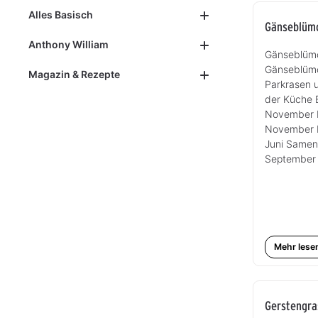
Alles Basisch
Gänseblüm
Anthony William
Gänseblümch
Gänseblümc
Magazin & Rezepte
Parkrasen 
der Küche B
November B
November B
Juni Samen
September
Mehr lese
Gerstengra