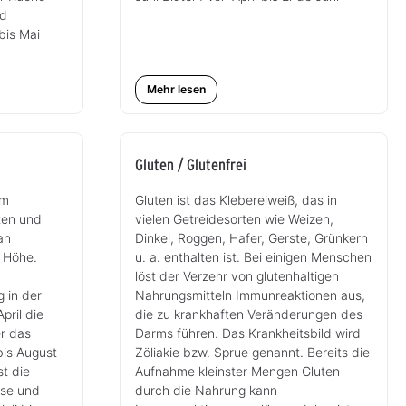
nd
bis Mai
Mehr lesen
Gluten / Glutenfrei
um
Gluten ist das Klebereiweiß, das in
ten und
vielen Getreidesorten wie Weizen,
an
Dinkel, Roggen, Hafer, Gerste, Grünkern
 Höhe.
u. a. enthalten ist. Bei einigen Menschen
löst der Verzehr von glutenhaltigen
 in der
Nahrungsmitteln Immunreaktionen aus,
pril die
die zu krankhaften Veränderungen des
er das
Darms führen. Das Krankheitsbild wird
bis August
Zöliakie bzw. Sprue genannt. Bereits die
st die
Aufnahme kleinster Mengen Gluten
sse und
durch die Nahrung kann