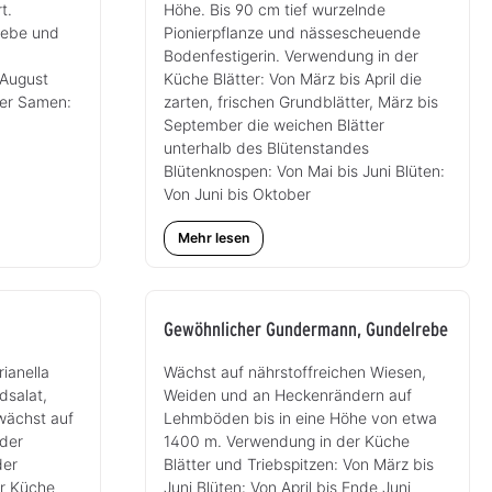
t.
Höhe. Bis 90 cm tief wurzelnde
iebe und
Pionierpflanze und nässescheuende
Bodenfestigerin. Verwendung in der
 August
Küche Blätter: Von März bis April die
ber Samen:
zarten, frischen Grundblätter, März bis
September die weichen Blätter
unterhalb des Blütenstandes
Blütenknospen: Von Mai bis Juni Blüten:
Von Juni bis Oktober
Mehr lesen
Gewöhnlicher Gundermann, Gundelrebe
ianella
Wächst auf nährstoffreichen Wiesen,
dsalat,
Weiden und an Heckenrändern auf
wächst auf
Lehmböden bis in eine Höhe von etwa
oder
1400 m. Verwendung in der Küche
der
Blätter und Triebspitzen: Von März bis
er Küche
Juni Blüten: Von April bis Ende Juni