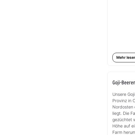
Mehr lese
Goji-Beere
Unsere Goj
Provinz in 
Nordosten 
liegt. Die 
gezüchtet w
Höhe auf e
Farm herum