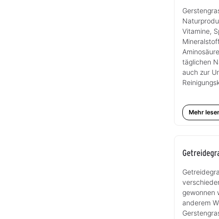
Gerstengras
Naturprodu
Vitamine, 
Mineralstof
Aminosäuren
täglichen 
auch zur U
Reinigungs
Mehr lese
Getreidegr
Getreidegr
verschiede
gewonnen w
anderem We
Gerstengras