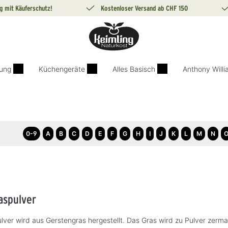
g mit Käuferschutz!
Kostenloser Versand ab CHF 150
ung
Küchengeräte
Alles Basisch
Anthony Will
0-9
A
B
C
D
E
F
G
H
I
J
K
L
M
N
aspulver
lver wird aus Gerstengras hergestellt. Das Gras wird zu Pulver zerma