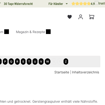
30 Tage Widerrufsrecht
Für Händler
4.9
Durchschnittliche Bewertun
Warenkor
iam
Magazin & Rezepte
O
P
Q
R
S
T
U
V
W
X
Y
Z
Startseite
|
Inhaltsverzeichnis
hlen und getrocknet. Gerstengraspulver enthält viele Nährstoffe.