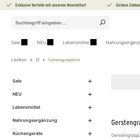
Exklusive Vorteile mit unserem Newsletter!
Sichere Zahlun
springen
Zur Hauptnavigation springen
Sale
NEU
Lebensmittel
Nahrungsergänz
Lexikon
G
Gerstengraspulver
Sale
NEU
Lebensmittel
Nahrungsergänzung
Gerstengr
Küchengeräte
Gerstengraspu