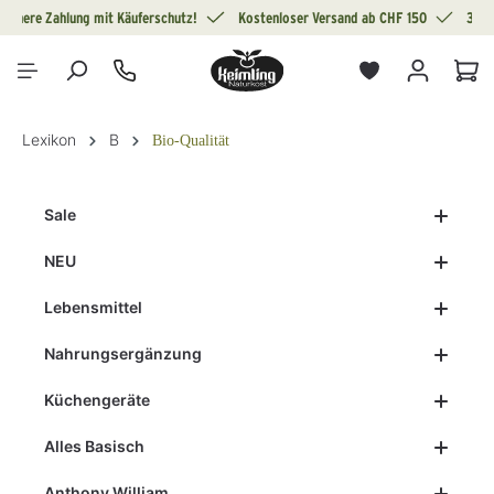
Sichere Zahlung mit Käuferschutz!
Kostenloser Versand ab CHF 150
30 T
alt springen
War
Lexikon
B
Bio-Qualität
Sale
NEU
Lebensmittel
Nahrungsergänzung
Küchengeräte
Alles Basisch
Anthony William