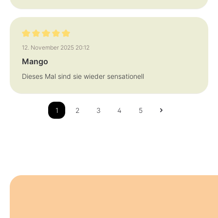
Bewertung mit 5 von 5 Sternen
12. November 2025 20:12
Mango
Dieses Mal sind sie wieder sensationell
1
2
3
4
5