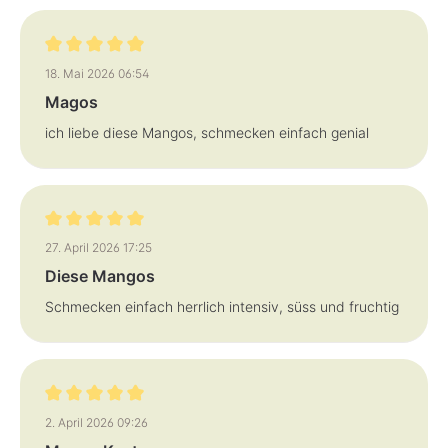
Bewertung mit 5 von 5 Sternen
18. Mai 2026 06:54
Magos
ich liebe diese Mangos, schmecken einfach genial
Bewertung mit 5 von 5 Sternen
27. April 2026 17:25
Diese Mangos
Schmecken einfach herrlich intensiv, süss und fruchtig
Bewertung mit 5 von 5 Sternen
2. April 2026 09:26