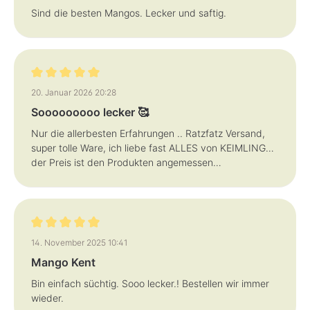
Sind die besten Mangos. Lecker und saftig.
Bewertung mit 5 von 5 Sternen
20. Januar 2026 20:28
Sooooooooo lecker 🥰
Nur die allerbesten Erfahrungen .. Ratzfatz Versand,
super tolle Ware, ich liebe fast ALLES von KEIMLING…
der Preis ist den Produkten angemessen…
Bewertung mit 5 von 5 Sternen
14. November 2025 10:41
Mango Kent
Bin einfach süchtig. Sooo lecker.! Bestellen wir immer
wieder.