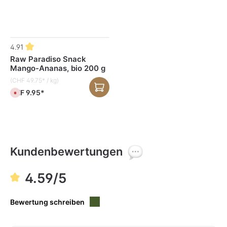
Produktgalerie überspringen
4.91
Raw Paradiso Snack
Mango-Ananas, bio 200 g
(CHF 49.75* / kg)
CHF 9.95*
D
e
r
z
e
i
t
n
i
c
Kundenbewertungen
h
t
v
e
4.59/5
r
f
ü
g
Bewertung schreiben
b
a
r