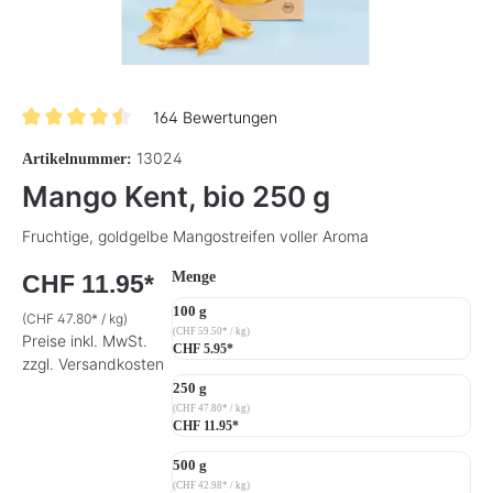
164 Bewertungen
Durchschnittliche Bewertung von 4.5 von 5 Sternen
13024
Artikelnummer:
Mango Kent, bio 250 g
Fruchtige, goldgelbe Mangostreifen voller Aroma
auswählen
Menge
CHF 11.95*
100 g
(CHF 47.80* / kg)
(CHF 59.50* / kg)
Preise inkl. MwSt.
CHF 5.95*
zzgl. Versandkosten
250 g
(CHF 47.80* / kg)
CHF 11.95*
500 g
(CHF 42.98* / kg)