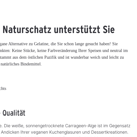
 Naturschatz unterstützt Sie
ane Alternative zu Gelatine, die Sie schon lange gesucht haben! Sie
Punkten: Keine Stücke, keine Farbveränderung Ihrer Speisen und neutral im
ammt aus dem östlichen Pazifik und ist wunderbar weich und leicht zu
natürliches Bindemittel.
Meeresspaghetti
Dulse Algen
5
1
3
Algen
(Lappentang), 100 g
chts
Milde Atlantikalge mit Sepia-Note
 Qualität
CHF 10.99*
CHF 22.49*
S
S
o
o
(CHF 109.90* / kg)
(CHF 224.90* / kg)
f
f
o
o
iante. Die weiße, sonnengetrocknete Carrageen-Alge ist im Gegensatz
r
r
um Andicken Ihrer veganen Kuchenglasuren und Dessertkreationen.
t
t
v
v