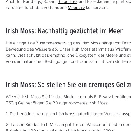
Auch für Puddings, Soßen,
Smoothies
und Eisleckereien eignet si
e
e
r
r
natürlich durch das vorhandene
Meersalz
konserviert.
f
f
ü
ü
g
g
b
b
a
a
r
r
Irish Moss: Nachhaltig gezüchtet im Meer
,
,
L
L
i
i
e
e
Die einzigartige Zusammensetzung des Irish Moss hängt von Faktor
f
f
e
e
Bewegung des Wassers ab. Unser Irish Moss stammt aus Wildfarm
r
r
z
z
kann. Dies schützt das empfindliche Ökosystem der Meere und stellt
e
e
von den natürlichen Bedingungen und kann sich mit Nährstoffen a
i
i
t
t
:
:
3
3
-
-
5
5
Irish Moss: So stellen Sie ein cremiges Gel
T
T
a
a
g
g
e
e
Wie viel Irish Moss Sie für das Binden oder als Ei-Ersatz benötige
250 g Gel benötigen Sie 20 g getrocknetes Irish Moss.
1. Die benötigte Menge an Irish Moss gut mit klarem Wasser aussp
2. Lassen Sie das Irish Moss in gefiltertem Wasser am besten übe
Beispiel: Aus 20 g getrocknetem Irish Moss werden 120 g.