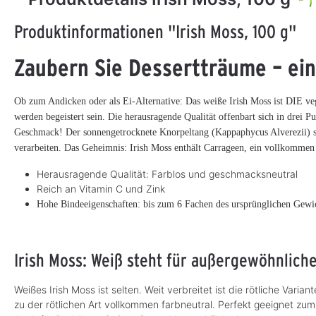
Produktinformationen "Irish Moss, 100 g"
Zaubern Sie Dessertträume – ein
Ob zum Andicken oder als Ei-Alternative: Das weiße Irish Moss ist DIE veg
werden begeistert sein. Die herausragende Qualität offenbart sich in drei 
Geschmack! Der sonnengetrocknete Knorpeltang (Kappaphycus Alverezii) st
verarbeiten. Das Geheimnis: Irish Moss enthält Carrageen, ein vollkommen 
Herausragende Qualität: Farblos und geschmacksneutral
Dulse Algen
Wakame Algen
3
Reich an Vitamin C und Zink
(Lappentang), 100 g
Hohe Bindeeigenschaften: bis zum 6 Fachen des ursprünglichen Gewi
Der leckere Einstieg für Algen-
Neulinge
Irish Moss: Weiß steht für außergewöhnliche
CHF 22.49*
CHF 18.99*
S
S
o
o
(CHF 224.90* / kg)
(CHF 189.90* / kg)
f
f
o
o
Weißes Irish Moss ist selten. Weit verbreitet ist die rötliche Var
r
r
zu der rötlichen Art vollkommen farbneutral. Perfekt geeignet z
t
t
v
v