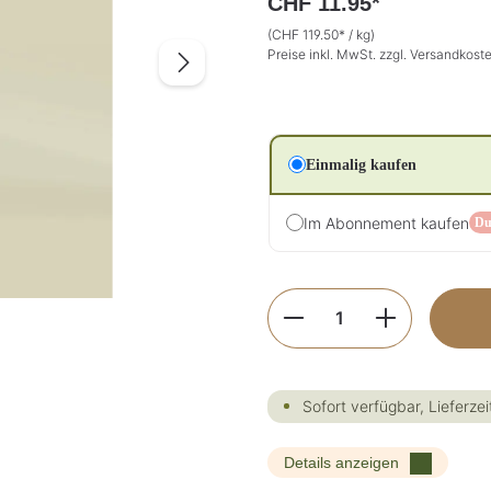
CHF 11.95*
(CHF 119.50* / kg)
Preise inkl. MwSt. zzgl. Versandkost
Einmalig kaufen
Im Abonnement kaufen
Du
Produkt Anzahl: G
Sofort verfügbar, Lieferzei
Details anzeigen