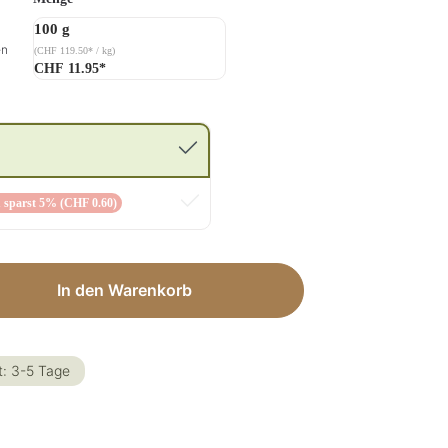
100 g
en
(CHF 119.50* / kg)
CHF 11.95*
 sparst 5% (CHF 0.60)
ib den gewünschten Wert ein oder benut
In den Warenkorb
t: 3-5 Tage