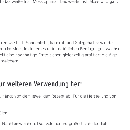
ch das weiße Irish Moss optimal. Das weiße Irish Moss wird ganz
e
e
r
r
f
f
ü
ü
g
g
b
b
a
a
r
r
,
,
L
L
i
i
e
e
en wie Luft, Sonnenlicht, Mineral- und Salzgehalt sowie der
f
f
e
e
en im Meer, in denen es unter natürlichen Bedingungen wachsen
r
r
z
z
 eine nachhaltige Ernte sicher, gleichzeitig profitiert die Alge
e
e
nreichern.
i
i
t
t
:
:
3
3
-
-
5
5
 zur weiteren Verwendung her:
T
T
a
a
g
g
e
e
n, hängt von dem jeweiligen Rezept ab. Für die Herstellung von
ülen.
r Nachteinweichen. Das Volumen vergrößert sich deutlich.