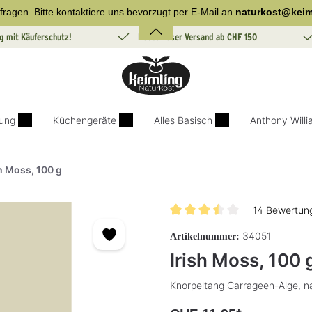
fragen. Bitte kontaktiere uns bevorzugt per E-Mail an
naturkost@keim
g mit Käuferschutz!
Kostenloser Versand ab CHF 150
ung
Küchengeräte
Alles Basisch
Anthony Will
sh Moss, 100 g
14 Bewertun
Durchschnittliche Bewertung v
34051
Artikelnummer:
Irish Moss, 100 
Knorpeltang Carrageen-Alge, na