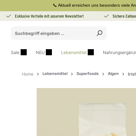
📞 Aktuell erreichen uns besonders viele An
springen
Zur Hauptnavigation springen
Exklusive Vorteile mit unserem Newsletter!
Sichere Zahlun
Sale
NEU
Lebensmittel
Nahrungsergänz
Lebensmittel
Superfoods
Algen
Home
Iri
Bildergalerie überspringen