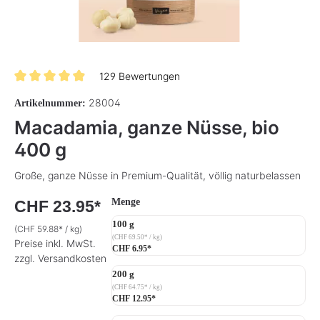
129 Bewertungen
Durchschnittliche Bewertung von 4.9 von 5 Sternen
28004
Artikelnummer:
Macadamia, ganze Nüsse, bio
400 g
Große, ganze Nüsse in Premium-Qualität, völlig naturbelassen
auswählen
Menge
CHF 23.95*
100 g
(CHF 59.88* / kg)
(CHF 69.50* / kg)
Preise inkl. MwSt.
CHF 6.95*
zzgl. Versandkosten
200 g
(CHF 64.75* / kg)
CHF 12.95*