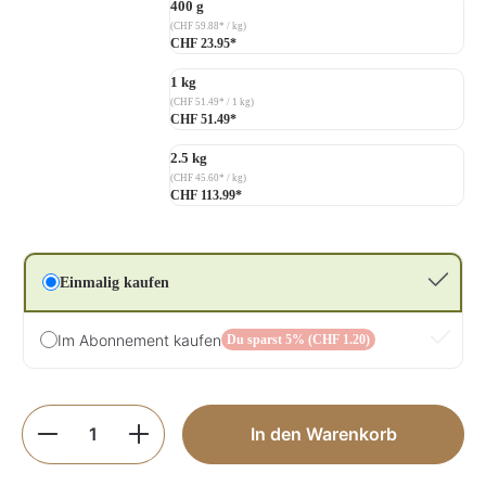
400 g
(CHF 59.88* / kg)
CHF 23.95*
1 kg
(CHF 51.49* / 1 kg)
CHF 51.49*
2.5 kg
(CHF 45.60* / kg)
CHF 113.99*
Einmalig kaufen
Im Abonnement kaufen
Du sparst 5% (CHF 1.20)
Produkt Anzahl: Gib den gewünschten Wer
In den Warenkorb