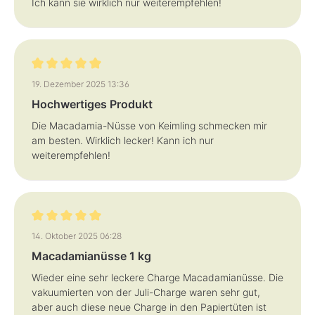
Ich kann sie wirklich nur weiterempfehlen!
Bewertung mit 5 von 5 Sternen
19. Dezember 2025 13:36
Hochwertiges Produkt
Die Macadamia-Nüsse von Keimling schmecken mir
am besten. Wirklich lecker! Kann ich nur
weiterempfehlen!
Bewertung mit 5 von 5 Sternen
14. Oktober 2025 06:28
Macadamianüsse 1 kg
Wieder eine sehr leckere Charge Macadamianüsse. Die
vakuumierten von der Juli-Charge waren sehr gut,
aber auch diese neue Charge in den Papiertüten ist