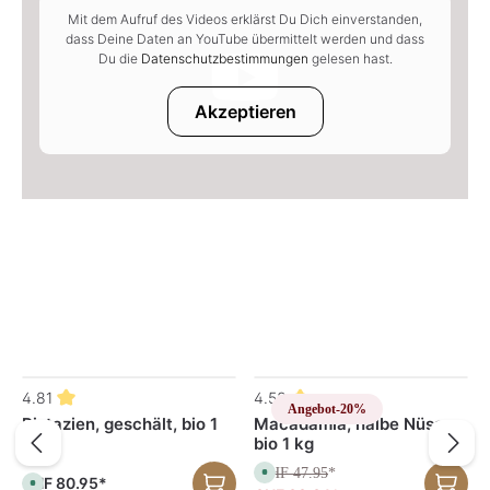
Mit dem Aufruf des Videos erklärst Du Dich einverstanden,
dass Deine Daten an YouTube übermittelt werden und dass
Du die
Datenschutzbestimmungen
gelesen hast.
Akzeptieren
Produktgalerie überspringen
4.81
4.53
Angebot
-20%
Pistazien, geschält, bio 1
Macadamia, halbe Nüsse,
kg
bio 1 kg
CHF 47.95
S
*
CHF 80.95*
S
o