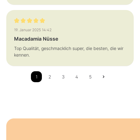
Bewertung mit 5 von 5 Sternen
19. Januar 2025 14:42
Macadamia Nüsse
Top Qualität, geschmacklich super, die besten, die wir
kennen.
1
2
3
4
5