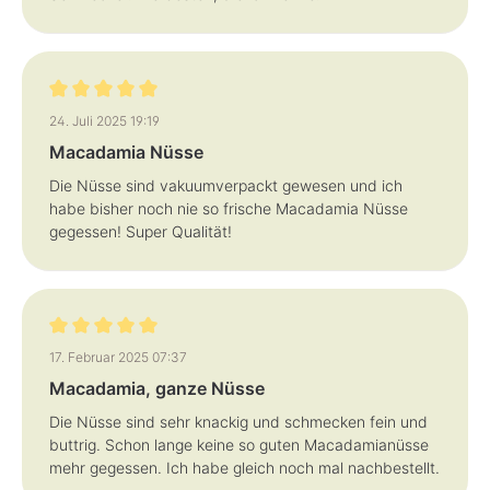
Bewertung mit 5 von 5 Sternen
24. Juli 2025 19:19
Macadamia Nüsse
Die Nüsse sind vakuumverpackt gewesen und ich
habe bisher noch nie so frische Macadamia Nüsse
gegessen! Super Qualität!
Bewertung mit 5 von 5 Sternen
17. Februar 2025 07:37
Macadamia, ganze Nüsse
Die Nüsse sind sehr knackig und schmecken fein und
buttrig. Schon lange keine so guten Macadamianüsse
mehr gegessen. Ich habe gleich noch mal nachbestellt.