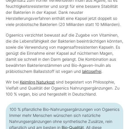
Gegensatz zum vorher verwendeten Inulin aus Agave, ist es
feuchtigkeitsresistenter und sorgt für eine bessere Stabilität
der Bakterien in der Kapsel. Dank neuster
Herstellerungsverfahren enthält eine Kapsel jetzt doppelt so
viele probiotische Bakterien (20 Milliarden statt 10 Milliarden).
Ogaenics verzichtet bewusst auf die Zugabe von Vitaminen,
die die Lebensfähigkeit der Bakterien beeinträchtigen könnten,
sowie die Verwendung von magensaftresistenten Kapseln. Es
genügt die Einnahme einer Kapsel auf nüchternen Magen,
damit sie schnell in den Darm gelangt. Die Kombination aus
bewährten Bakterienstämmen und Bio-Agaven-Inulin als
präbiotischem Ballaststoff ist vegan und
laktosefrei
.
Wir bei
Keimling Naturkost
sind begeistert von Philosophie,
Vielfalt und Qualität der Ogaenics Nahrungsergänzungen. Zu
100 % vegan, bio und hergestellt in Deutschland.
100 % pflanzliche Bio-Nahrungsergänzungen von Ogaenics
Immer mehr Menschen wünschen sich natürliche
Nahrungsergänzungen ohne synthetische Zusätze, rein
pflanzlich und am besten in
Bio-Qualität
. All diese