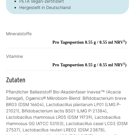
PETA Vegan-zertifiziert
Hergestellt in Deutschland
Mineralstoffe
1
Pro Tagesportion 0.55 g / 0.55 ml
NRV
)
Vitamine
1
Pro Tagesportion 0.55 g / 0.55 ml
NRV
)
Zutaten
Pflanzlicher Ballaststoff Bio-Akazienfaser Inavea™* (Acacia
Senegal), Ogænics® Mikrobiom-Blend: Bifidobacterium breve
BR03 (DSM 16604), Lactobacillus plantarum LP01 (LMG P-
21021), Bifidobacterium lactis BS01 (LMG P-21384),
Lactobacillus rhamnosus LR05 (DSM 19739), Lactobacillus
rhamnosus GG (ATCC 53103), Lactobacillus casei LC03 (DSM
27537), Lactobacillus reuteri LRE02 (DSM 23878),