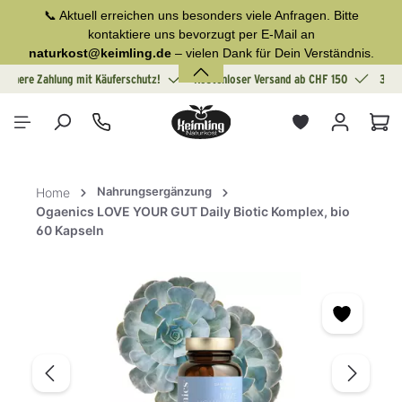
📞 Aktuell erreichen uns besonders viele Anfragen. Bitte
alt springen
kontaktiere uns bevorzugt per E-Mail an
naturkost@keimling.de
– vielen Dank für Dein Verständnis.
Sichere Zahlung mit Käuferschutz!
Kostenloser Versand ab CHF 150
30 T
War
Nahrungsergänzung
Home
Ogaenics LOVE YOUR GUT Daily Biotic Komplex, bio
60 Kapseln
Bildergalerie überspringen