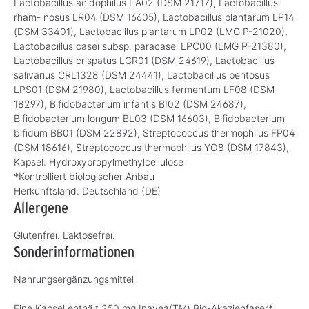
Lactobacillus acidophilus LA02 (DSM 21717), Lactobacillus
rham- nosus LR04 (DSM 16605), Lactobacillus plantarum LP14
(DSM 33401), Lactobacillus plantarum LP02 (LMG P-21020),
Lactobacillus casei subsp. paracasei LPC00 (LMG P-21380),
Lactobacillus crispatus LCR01 (DSM 24619), Lactobacillus
salivarius CRL1328 (DSM 24441), Lactobacillus pentosus
LPS01 (DSM 21980), Lactobacillus fermentum LF08 (DSM
18297), Bifidobacterium infantis BI02 (DSM 24687),
Bifidobacterium longum BL03 (DSM 16603), Bifidobacterium
bifidum BB01 (DSM 22892), Streptococcus thermophilus FP04
(DSM 18616), Streptococcus thermophilus YO8 (DSM 17843),
Kapsel: Hydroxypropylmethylcellulose
*Kontrolliert biologischer Anbau
Herkunftsland:
Deutschland (DE)
Allergene
Glutenfrei. Laktosefrei.
Sonderinformationen
Nahrungsergänzungsmittel
Eine Kapsel enthält 250 mg Inavea(TM) Bio-Akazienfaser*