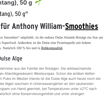
ntang), 50 g
tang), 50 g"
 für Anthony William-
Smoothies
ox Smoothies“ empfiehlt, ist die essbare Dulse Atlantik-Rotalge ein Star am
es Superfood. Außerdem ist die Dulse eine Proteinquelle mit hohem
a. Natürlich 100 % bio und in
Rohkostqualität
.
Dulse Alge
Bio Chlorella 200
Irish Moss, 100 g
4.73
3.5
5
 Vertreter aus der Familie der Rotalgen. Die wildwachsende
Tabl.
chen Atlantikgewässern Westeuropas. Schon die antiken Kelten
em
Die natürliche Eisen- und Vitamin
Knorpeltang Carrageen-Alge,
In Pubs im Westen Irlands ist die Dulse Alge auch heute noch die
B12-Quelle
natürliches Bindemittel
 Dulse Algen wachsen in Unterwassergärten an den saubersten
sorgsam von Hand geerntet, bei Temperaturen unter 42°C nach
CHF 21.49*
CHF 11.95*
S
S
türlich ohne Konservierungsmittel und unter strengen
o
o
(CHF 214.90* / kg)
(CHF 119.50* / kg)
f
f
o
o
r
r
t
t