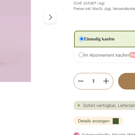
(CHF 249.80* / kg)
Preise inkl. MwSt. zzgl. Versandkost
Einmalig kaufen
Im Abonnement kaufen
Du
Produkt Anzahl: G
Sofort verfügbar, Lieferzei
Details anzeigen
Schmackhafte Atlantik-Wild