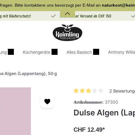
fragen. Bitte kontaktiere uns bevorzugt per E-Mail an
naturkost@keim
g mit Käuferschutz!
Kostenloser Versand ab CHF 150
ung
Küchengeräte
Alles Basisch
Anthony Will
se Algen (Lappentang), 50 g
2 Bewertung
Durchschnittliche Bewertung v
37300
Artikelnummer:
Dulse Algen (La
CHF 12.49*