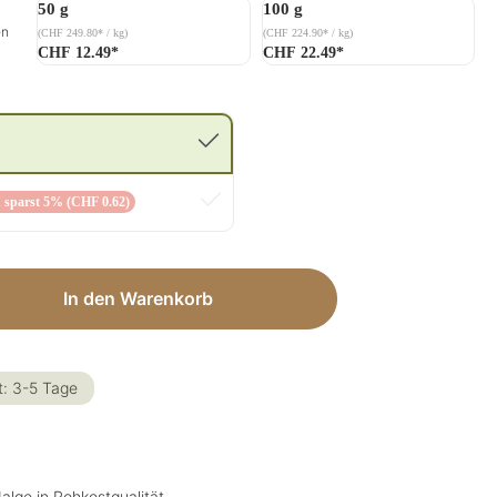
50 g
100 g
en
(CHF 249.80* / kg)
(CHF 224.90* / kg)
CHF 12.49*
CHF 22.49*
 sparst 5% (CHF 0.62)
ib den gewünschten Wert ein oder benut
In den Warenkorb
t: 3-5 Tage
alge in Rohkostqualität