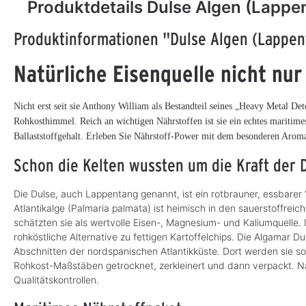
Produktdetails Dulse Algen (Lappe
Produktinformationen "Dulse Algen (Lappen
Natürliche Eisenquelle nicht nur
Nicht erst seit sie Anthony William als Bestandteil seines „Heavy Metal Det
Rohkosthimmel. Reich an wichtigen Nährstoffen ist sie ein echtes maritim
Ballaststoffgehalt. Erleben Sie Nährstoff-Power mit dem besonderen Arom
Schon die Kelten wussten um die Kraft der 
Irish Moss, 100 g
Spirulina pur
3.58
Die Dulse, auch Lappentang genannt, ist ein rotbrauner, essbarer
Tabletten, bio 300
Atlantikalge (Palmaria palmata) ist heimisch in den sauerstoffrei
Tabl. 120 g
Knorpeltang Carrageen-Alge,
100 % Spirulina mit natürlich
schätzten sie als wertvolle Eisen-, Magnesium- und Kaliumquelle. 
natürliches Bindemittel
Eisen.
rohköstliche Alternative zu fettigen Kartoffelchips. Die Algamar
Abschnitten der nordspanischen Atlantikküste. Dort werden sie 
CHF 11.95*
CHF 17.95*
S
S
Rohkost-Maßstäben getrocknet, zerkleinert und dann verpackt. Na
o
o
(CHF 119.50* / kg)
(CHF 149.58* / kg)
f
f
Qualitätskontrollen.
o
o
r
r
t
t