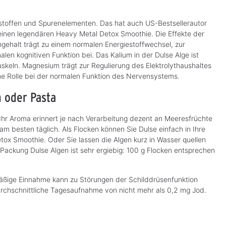
v
v
e
e
r
r
f
f
ralstoffen und Spurenelementen. Das hat auch US-Bestsellerautor
ü
ü
 seinen legendären Heavy Metal Detox Smoothie. Die Effekte der
g
g
b
b
engehalt trägt zu einem normalen Energiestoffwechsel, zur
a
a
r
r
en kognitiven Funktion bei. Das Kalium in der Dulse Alge ist
,
,
L
L
keln. Magnesium trägt zur Regulierung des Elektrolythaushaltes
i
i
ine Rolle bei der normalen Funktion des Nervensystems.
e
e
f
f
e
e
 oder Pasta
r
r
z
z
e
e
i
i
! Ihr Aroma erinnert je nach Verarbeitung dezent an Meeresfrüchte
t
t
:
:
m besten täglich. Als Flocken können Sie Dulse einfach in Ihre
3
3
-
-
ox Smoothie. Oder Sie lassen die Algen kurz in Wasser quellen
5
5
T
T
Packung Dulse Algen ist sehr ergiebig: 100 g Flocken entsprechen
a
a
g
g
e
e
mäßige Einnahme kann zu Störungen der Schilddrüsenfunktion
durchschnittliche Tagesaufnahme von nicht mehr als 0,2 mg Jod.