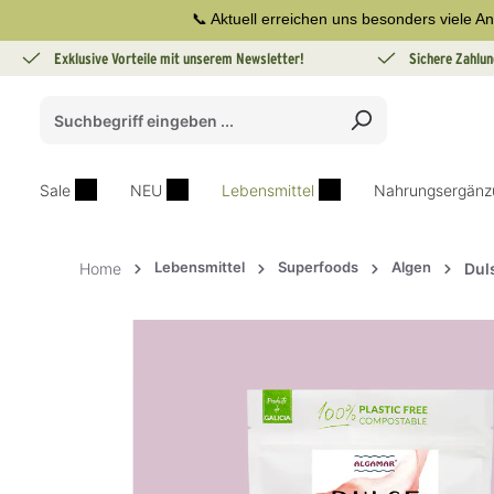
📞 Aktuell erreichen uns besonders viele An
springen
Zur Hauptnavigation springen
Exklusive Vorteile mit unserem Newsletter!
Sichere Zahlun
Sale
NEU
Lebensmittel
Nahrungsergänz
Lebensmittel
Superfoods
Algen
Home
Dul
Bildergalerie überspringen