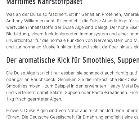
Maritimes Nährstoffpaket
v
v
e
e
r
r
f
f
Was an der Dulse so fasziniert, ist ihr Gehalt an Proteinen, Mine
ü
ü
Anthony William erkannt. Er empfiehlt die Dulse Atlantik-Alge für
g
g
b
b
wertvollen Inhaltsstoffe der Dulse Alge sind belegt: Der hohe Eis
a
a
r
r
Blutbildung, einem funktionierenden Immunsystem und einer normal
,
,
L
L
unverzichtbar für die normale Funktion von Nervensystem und Mus
i
i
und zur normalen Muskelfunktion bei und spielt darüber hinaus e
e
e
f
f
e
e
Der aromatische Kick für Smoothies, Suppen
r
r
z
z
e
e
i
i
Die Dulse Alge ist nicht nur essbar, sie schmeckt auch richtig gut
t
t
:
:
oder gar an Rauchspeck. Genießen Sie die rohköstliche Bio-Dulse a
3
3
-
-
Smoothies mixen – zum Beispiel in den erwähnten Heavy Metal Det
5
5
T
T
und verfeinern damit Salate, Suppen oder Pasta-Kreationen. Eine 
a
a
1 kg frisch geernteter Algen.
g
g
e
e
Hinweis: Dulse Algen sind von Natur aus reich an Jod. Eine über
führen. Die Deutsche Gesellschaft für Ernährung empfiehlt eine 