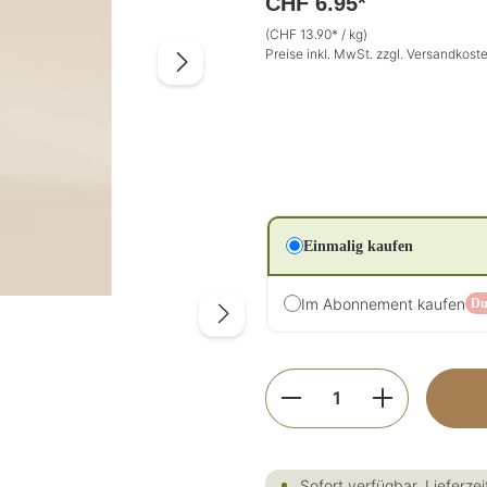
CHF 6.95*
(CHF 13.90* / kg)
Preise inkl. MwSt. zzgl. Versandkost
Einmalig kaufen
Im Abonnement kaufen
Du
Produkt Anzahl: G
Sofort verfügbar, Lieferzei