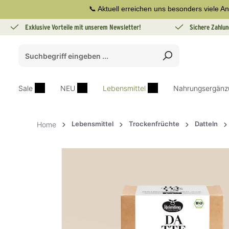
📞 Aktuell erreichen uns besonders viele An
springen
Zur Hauptnavigation springen
Exklusive Vorteile mit unserem Newsletter!
Sichere Zahlun
Sale
NEU
Lebensmittel
Nahrungsergänz
Lebensmittel
Trockenfrüchte
Datteln
Home
Bildergalerie überspringen