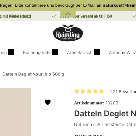
fragen. Bitte kontaktiere uns bevorzugt per E-Mail an
naturkost@keim
g mit Käuferschutz!
Kostenloser Versand ab CHF 150
ung
Küchengeräte
Alles Basisch
Anthony Will
Datteln Deglet Nour, bio 500 g
221 Bewertu
Durchschnittliche Bewertung v
10203
Artikelnummer:
Datteln Deglet N
Natürlich süß - entsteinte Datt