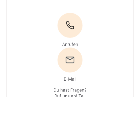
Anrufen
E-Mail
Du hast Fragen?
Ruf uns an!
Tel:
0800 / 534 654
(Gratisnummer)
·
Du erreichst
unsere Experten
Mo + Do 9 - 16
Uhr, Di, Mi und Fr
9 - 13 Uhr