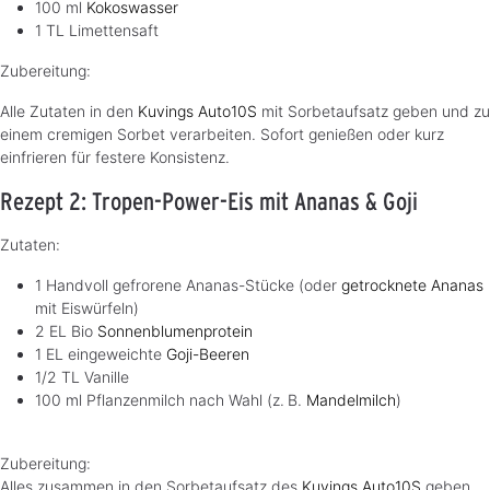
100 ml
Kokoswasser
1 TL Limettensaft
Zubereitung:
Alle Zutaten in den
Kuvings Auto10S
mit Sorbetaufsatz geben und zu
einem cremigen Sorbet verarbeiten. Sofort genießen oder kurz
einfrieren für festere Konsistenz.
Rezept 2: Tropen-Power-Eis mit Ananas & Goji
Zutaten:
1 Handvoll gefrorene Ananas-Stücke (oder
getrocknete Ananas
mit Eiswürfeln)
2 EL Bio
Sonnenblumenprotein
1 EL eingeweichte
Goji-Beeren
1/2 TL Vanille
100 ml Pflanzenmilch nach Wahl (z. B.
Mandelmilch
)
Zubereitung:
Alles zusammen in den Sorbetaufsatz des
Kuvings Auto10S
geben