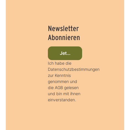
r
r
z
z
e
e
i
i
t
t
:
:
3
3
-
-
Newsletter
5
5
T
T
Abonnieren
a
a
g
g
e
e
Jetzt beim Newsletter anmelde
Ich habe die
Datenschutzbestimmungen
zur Kenntnis
genommen und
die AGB gelesen
und bin mit ihnen
einverstanden.