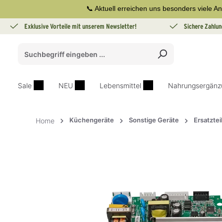
📞 Aktuell erreichen uns besonders viele An
springen
Zur Hauptnavigation springen
Exklusive Vorteile mit unserem Newsletter!
Sichere Zahlun
Sale
NEU
Lebensmittel
Nahrungsergänz
Küchengeräte
Sonstige Geräte
Ersatztei
Home
Bildergalerie überspringen