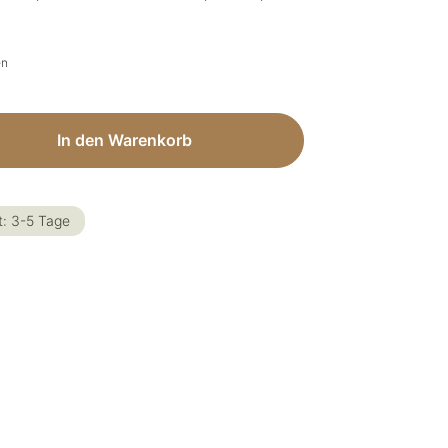
en
ib den gewünschten Wert ein oder benut
In den Warenkorb
t: 3-5 Tage