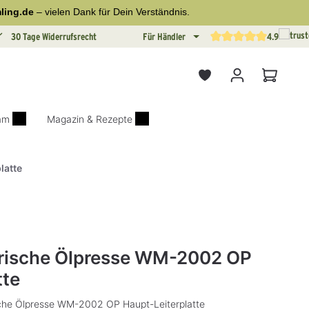
ling.de
– vielen Dank für Dein Verständnis.
30 Tage Widerrufsrecht
Für Händler
4.9
Durchschnittliche Bewertun
Warenkor
iam
Magazin & Rezepte
latte
on 0 von 5 Sternen
rische Ölpresse WM-2002 OP
tte
sche Ölpresse WM-2002 OP Haupt-Leiterplatte