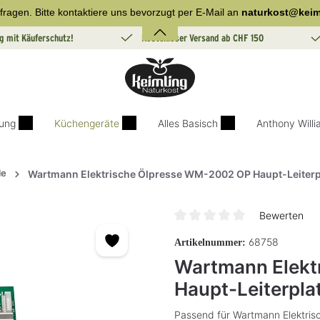
fragen. Bitte kontaktiere uns bevorzugt per E-Mail an
naturkost@keim
g mit Käuferschutz!
Kostenloser Versand ab CHF 150
ung
Küchengeräte
Alles Basisch
Anthony Will
le
Wartmann Elektrische Ölpresse WM-2002 OP Haupt-Leiterp
Bewerten
Durchschnittliche Bewertung v
68758
Artikelnummer:
Wartmann Elekt
Haupt-Leiterpla
Passend für Wartmann Elektri