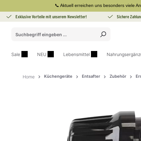
📞 Aktuell erreichen uns besonders viele An
springen
Zur Hauptnavigation springen
Exklusive Vorteile mit unserem Newsletter!
Sichere Zahlun
Sale
NEU
Lebensmittel
Nahrungsergänz
Küchengeräte
Entsafter
Zubehör
Er
Home
Bildergalerie überspringen