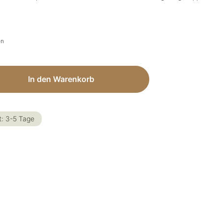
en
ib den gewünschten Wert ein oder benut
In den Warenkorb
t: 3-5 Tage