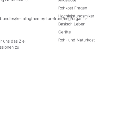
Rohkost Fragen
Hochleistungsmixer
Basisch Leben
Geräte
Roh- und Naturkost
r uns das Ziel
ssionen zu
e Preise inkl. gesetzl. Mehrwertsteuer zzgl.
Versandkosten
, wenn nicht anders besch
liche Widerrufsrecht wird von dem verlängerten Rückgaberecht in keiner Weise ein