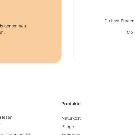
Du hast Fragen
nis genommen
en.
Mo +
Produkte
u lesen
Naturkost
e
Pflege
g Naturkost ist
Angebote