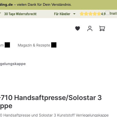
ling.de
– vielen Dank für Dein Verständnis.
30 Tage Widerrufsrecht
Für Händler
4.9
Durchschnittliche Bewertun
Warenkor
iam
Magazin & Rezepte
iegelungskappe
on 0 von 5 Sternen
Z-710 Handsaftpresse/Solostar 3
appe
10 Handsaftpresse und Solostar 3 Kunststoff Verriegelungskappe