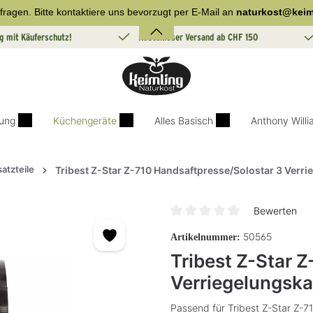
fragen. Bitte kontaktiere uns bevorzugt per E-Mail an
naturkost@keim
g mit Käuferschutz!
Kostenloser Versand ab CHF 150
ung
Küchengeräte
Alles Basisch
Anthony Will
satzteile
Tribest Z-Star Z-710 Handsaftpresse/Solostar 3 Verr
Bewerten
Durchschnittliche Bewertung v
50565
Artikelnummer:
Tribest Z-Star 
Verriegelungsk
Passend für Tribest Z-Star Z-7