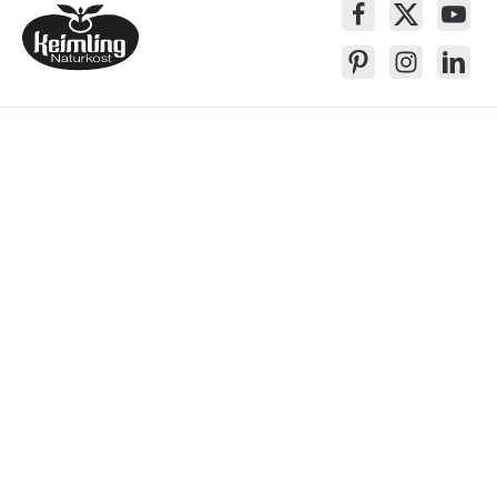
Service-Kontakt
Produkte
Über Keimling
Bequem Einkaufen
* Alle Preise inkl. gesetzl. Mehrwertsteuer zzgl.
Versandkosten
, wenn nicht
anders beschrieben
Das Gesetzliche Widerrufsrecht wird von dem verlängerten Rückgaberecht