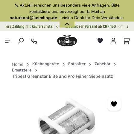
📞 Aktuell erreichen uns besonders viele Anfragen. Bitte
alt springen
kontaktiere uns bevorzugt per E-Mail an
naturkost@keimling.de
– vielen Dank für Dein Verständnis.
Sichere Zahlung mit Käuferschutz!
Kostenloser Versand ab CHF 150
30 T
War
Küchengeräte
Entsafter
Zubehör
Home
Ersatzteile
Tribest Greenstar Elite und Pro Feiner Siebeinsatz
Bildergalerie überspringen