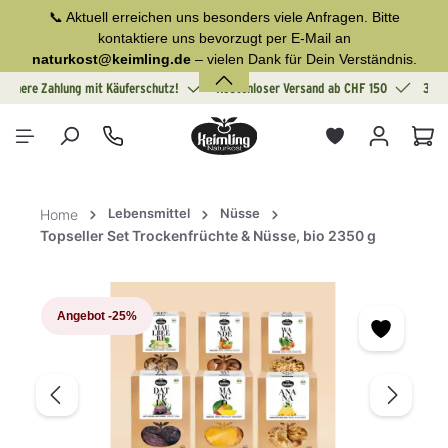
📞 Aktuell erreichen uns besonders viele Anfragen. Bitte
alt springen
kontaktiere uns bevorzugt per E-Mail an
naturkost@keimling.de
– vielen Dank für Dein Verständnis.
Sichere Zahlung mit Käuferschutz!
Kostenloser Versand ab CHF 150
30 T
War
Lebensmittel
Nüsse
Home
Topseller Set Trockenfrüchte & Nüsse, bio 2350 g
Bildergalerie überspringen
Angebot
-25%