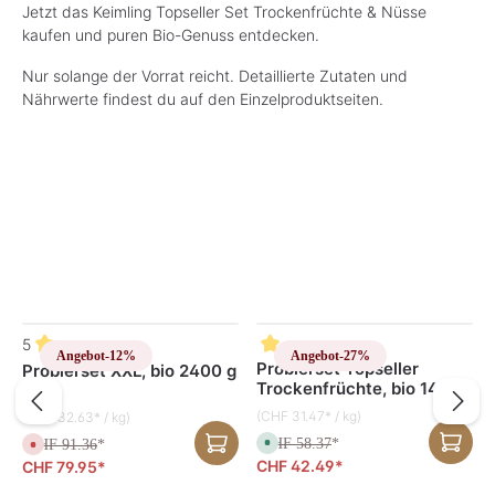
Jetzt das Keimling Topseller Set Trockenfrüchte & Nüsse
kaufen und puren Bio-Genuss entdecken.
Nur solange der Vorrat reicht. Detaillierte Zutaten und
Nährwerte findest du auf den Einzelproduktseiten.
Produktgalerie überspringen
5
Angebot
-12%
Angebot
-27%
Probierset Topseller
Probierset XXL, bio 2400 g
Trockenfrüchte, bio 1400
g
(CHF 31.47* / kg)
(CHF 32.63* / kg)
CHF 58.37
S
*
CHF 91.36
D
*
o
e
CHF 42.49*
CHF 79.95*
f
r
o
z