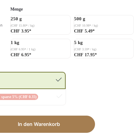
auswählen
Menge
250 g
500 g
en
(CHF 15.80* / kg)
(CHF 10.98* / kg)
CHF 3.95*
CHF 5.49*
1 kg
5 kg
(CHF 6.95* / 1 kg)
(CHF 3.59* / kg)
CHF 6.95*
CHF 17.95*
 sparst 5% (CHF 0.35)
ib den gewünschten Wert ein oder benut
In den Warenkorb