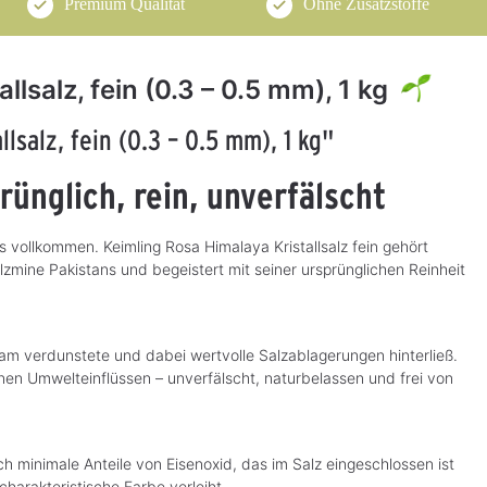
Premium Qualität
Ohne Zusatzstoffe
lsalz, fein (0.3 – 0.5 mm), 1 kg
salz, fein (0.3 – 0.5 mm), 1 kg"
rünglich, rein, unverfälscht
vollkommen. Keimling Rosa Himalaya Kristallsalz fein gehört
alzmine Pakistans und begeistert mit seiner ursprünglichen Reinheit
sam verdunstete und dabei wertvolle Salzablagerungen hinterließ.
nen Umwelteinflüssen – unverfälscht, naturbelassen und frei von
h minimale Anteile von Eisenoxid, das im Salz eingeschlossen ist
 charakteristische Farbe verleiht.