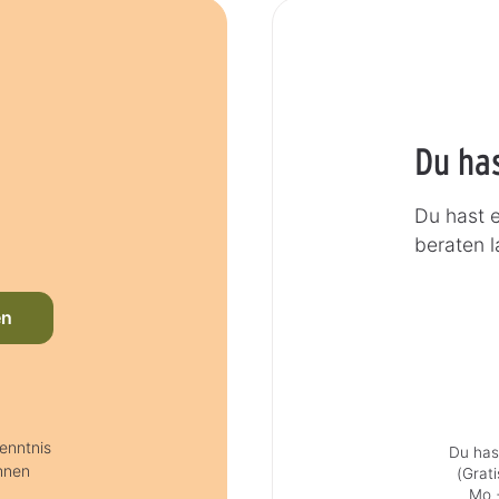
Du ha
Du hast 
beraten 
en
enntnis
Du has
hnen
(Grat
Mo +