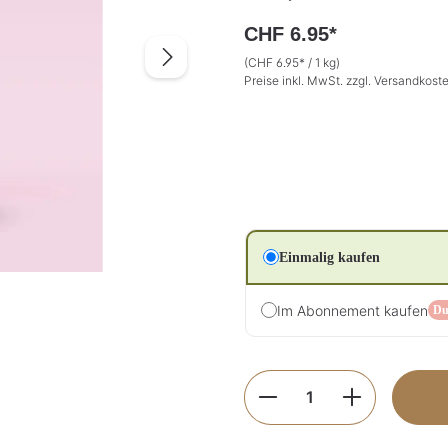
CHF 6.95*
(CHF 6.95* / 1 kg)
Preise inkl. MwSt. zzgl. Versandkost
Einmalig kaufen
Im Abonnement kaufen
Du
Produkt Anzahl: G