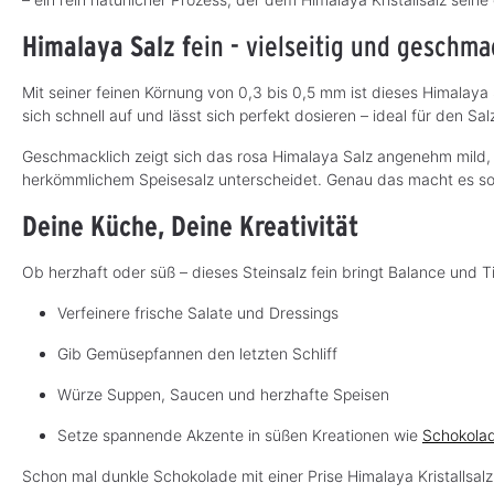
Himalaya Salz f
ein
-
vielseitig und geschma
Mit seiner feinen Körnung von 0,3 bis 0,5 mm ist dieses Himalaya S
sich schnell auf und lässt sich perfekt dosieren – ideal für den Sa
Geschmacklich zeigt sich das rosa Himalaya Salz angenehm mild, fa
herkömmlichem Speisesalz unterscheidet. Genau das macht es so
Deine Küche, Deine Kreativität
Ob herzhaft oder süß – di
eses Steinsalz fein br
ingt Balance und Ti
Verfeinere frische Salate und Dressings
Gib Gemüsepfannen den letzten Schliff
Würze Suppen, Saucen und herzhafte Speisen
Setze spannende Akzente in süßen Kreationen wie
Schokola
Schon mal dunkle Schokolade mit einer Pris
e Himalaya Kristallsal