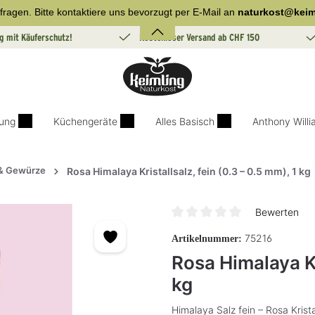
fragen. Bitte kontaktiere uns bevorzugt per E-Mail an
naturkost@keim
g mit Käuferschutz!
Kostenloser Versand ab CHF 150
ung
Küchengeräte
Alles Basisch
Anthony Will
 & Gewürze
Rosa Himalaya Kristallsalz, fein (0.3 – 0.5 mm), 1 kg
Bewerten
Durchschnittliche Bewertung v
75216
Artikelnummer:
Rosa Himalaya Kri
kg
Himalaya Salz fein – Rosa Krist