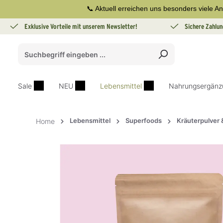
📞 Aktuell erreichen uns besonders viele An
springen
Zur Hauptnavigation springen
Exklusive Vorteile mit unserem Newsletter!
Sichere Zahlun
Sale
NEU
Lebensmittel
Nahrungsergänz
Lebensmittel
Superfoods
Kräuterpulver
Home
Bildergalerie überspringen