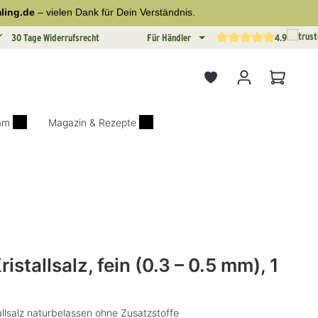
ling.de
– vielen Dank für Dein Verständnis.
30 Tage Widerrufsrecht
Für Händler
4.9
Durchschnittliche Bewertun
Warenkor
iam
Magazin & Rezepte
on 0 von 5 Sternen
stallsalz, fein (0.3 – 0.5 mm), 1
allsalz naturbelassen ohne Zusatzstoffe