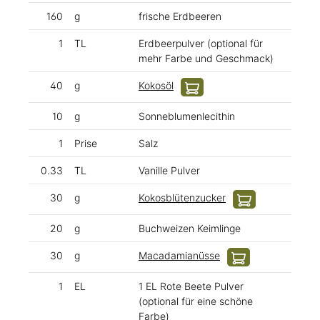
160
g
frische Erdbeeren
1
TL
Erdbeerpulver (optional für
mehr Farbe und Geschmack)
40
g
Kokosöl
10
g
Sonneblumenlecithin
1
Prise
Salz
0.33
TL
Vanille Pulver
30
g
Kokosblütenzucker
20
g
Buchweizen Keimlinge
30
g
Macadamianüsse
1
EL
1 EL Rote Beete Pulver
(optional für eine schöne
Farbe)