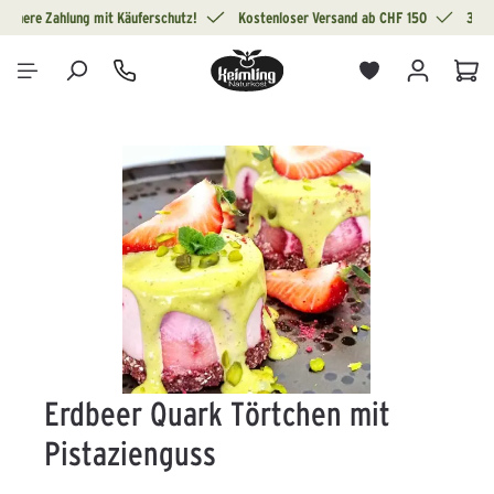
Sichere Zahlung mit Käuferschutz!
Kostenloser Versand ab CHF 150
30 T
alt springen
War
Bildergalerie überspringen
Erdbeer Quark Törtchen mit
Pistazienguss