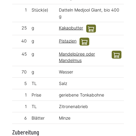
1
Stück(e)
Datteln Medjool Giant, bio 400
g
25
g
Kakaobutter
40
g
Pistazien
45
g
Mandelpüree oder
Mandelmus
70
g
Wasser
5
TL
Salz
1
Prise
geriebene Tonkabohne
1
TL
Zitronenabrieb
6
Blätter
Minze
Zubereitung