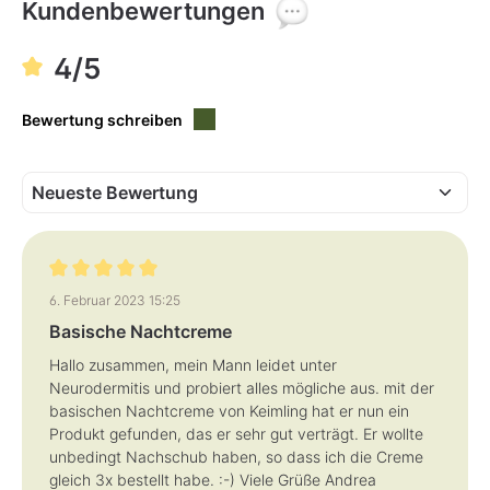
f
f
Kundenbewertungen
ü
ü
g
g
b
b
a
a
4/5
r
r
,
,
L
L
i
i
Bewertung schreiben
e
e
f
f
e
e
r
r
z
z
e
e
i
i
t
t
:
:
3
3
-
-
5
5
T
T
Bewertung mit 5 von 5 Sternen
a
a
6. Februar 2023 15:25
g
g
e
e
Basische Nachtcreme
Hallo zusammen, mein Mann leidet unter
Neurodermitis und probiert alles mögliche aus. mit der
basischen Nachtcreme von Keimling hat er nun ein
Produkt gefunden, das er sehr gut verträgt. Er wollte
unbedingt Nachschub haben, so dass ich die Creme
gleich 3x bestellt habe. :-) Viele Grüße Andrea