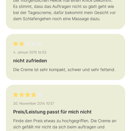
der morgendlichen Hektik mal einen Knick bekommt.
Es stimmt, dass das Auftragen nicht so glatt geht wie
bei der Tagescreme, dafür bekommt mein Gesicht vor
dem Schlafengehen noch eine Massage dazu.
Bewertung mit 2 von 5 Sternen
4. Januar 2015 16:53
nicht zufrieden
Die Creme ist sehr kompakt, schwer und sehr fettend.
Bewertung mit 4 von 5 Sternen
30. November 2014 10:57
Preis/Leistung passt für mich nicht
Finde den Preis etwas zu hochgegriffen. Die Creme an
sich gefällt mir nicht da sich beim auftragen und