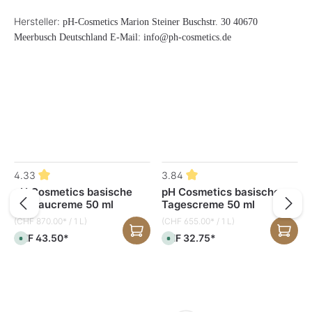
Hersteller:
pH-Cosmetics Marion Steiner Buschstr. 30 40670
Meerbusch Deutschland E-Mail: info@ph-cosmetics.de
Produktgalerie überspringen
4.33
3.84
pH Cosmetics basische
pH Cosmetics basische
Aufbaucreme 50 ml
Tagescreme 50 ml
(CHF 870.00* / 1 L)
(CHF 655.00* / 1 L)
CHF 43.50*
CHF 32.75*
S
S
o
o
f
f
o
o
r
r
t
t
v
v
e
e
r
r