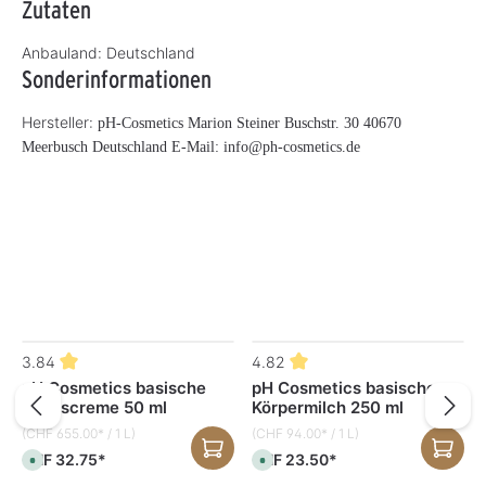
Zutaten
Anbauland:
Deutschland
Sonderinformationen
Hersteller:
pH-Cosmetics Marion Steiner Buschstr. 30 40670
Meerbusch Deutschland E-Mail: info@ph-cosmetics.de
Produktgalerie überspringen
3.84
4.82
pH Cosmetics basische
pH Cosmetics basische
0
Tagescreme 50 ml
Körpermilch 250 ml
(CHF 655.00* / 1 L)
(CHF 94.00* / 1 L)
CHF 32.75*
CHF 23.50*
S
S
o
o