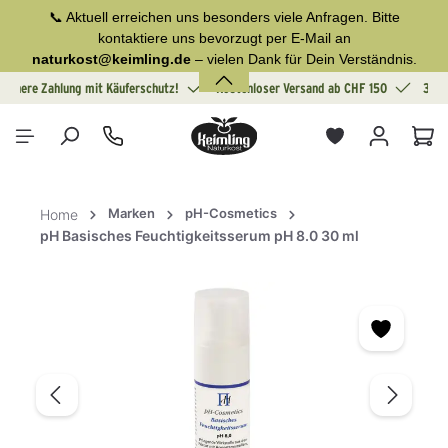
📞 Aktuell erreichen uns besonders viele Anfragen. Bitte
alt springen
kontaktiere uns bevorzugt per E-Mail an
naturkost@keimling.de
– vielen Dank für Dein Verständnis.
Sichere Zahlung mit Käuferschutz!
Kostenloser Versand ab CHF 150
30 T
War
Marken
pH-Cosmetics
Home
pH Basisches Feuchtigkeitsserum pH 8.0 30 ml
Bildergalerie überspringen