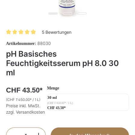
5 Bewertungen
Durchschnittliche Bewertung von 5 von 5 Sternen
88030
Artikelnummer:
pH Basisches
Feuchtigkeitsserum pH 8.0 30
ml
auswählen
Menge
CHF 43.50*
30 ml
(CHF 1'450.00* / 1 L)
(CHF 1'450.00* / 1 L)
Preise inkl. MwSt.
CHF 43.50*
zzgl. Versandkosten
Produkt Anzahl: Gib den gewünschten Wer