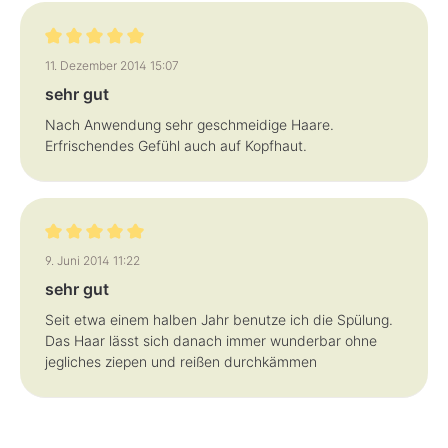
Bewertung mit 5 von 5 Sternen
11. Dezember 2014 15:07
sehr gut
Nach Anwendung sehr geschmeidige Haare.
Erfrischendes Gefühl auch auf Kopfhaut.
Bewertung mit 5 von 5 Sternen
9. Juni 2014 11:22
sehr gut
Seit etwa einem halben Jahr benutze ich die Spülung.
Das Haar lässt sich danach immer wunderbar ohne
jegliches ziepen und reißen durchkämmen