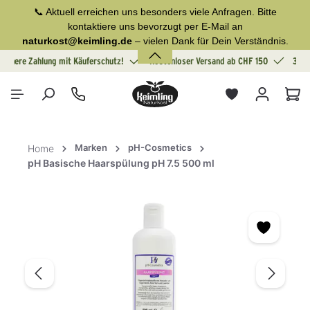
📞 Aktuell erreichen uns besonders viele Anfragen. Bitte
alt springen
kontaktiere uns bevorzugt per E-Mail an
naturkost@keimling.de
– vielen Dank für Dein Verständnis.
Sichere Zahlung mit Käuferschutz!
Kostenloser Versand ab CHF 150
30 T
War
Marken
pH-Cosmetics
Home
pH Basische Haarspülung pH 7.5 500 ml
Bildergalerie überspringen