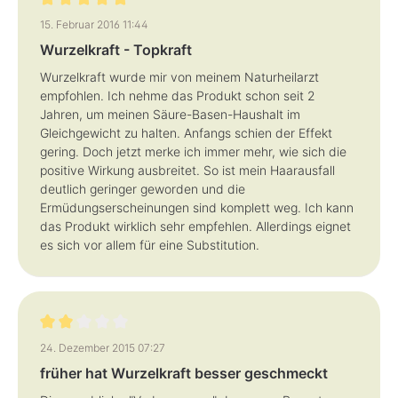
Bewertung mit 5 von 5 Sternen
15. Februar 2016 11:44
Wurzelkraft - Topkraft
Wurzelkraft wurde mir von meinem Naturheilarzt
empfohlen. Ich nehme das Produkt schon seit 2
Jahren, um meinen Säure-Basen-Haushalt im
Gleichgewicht zu halten. Anfangs schien der Effekt
gering. Doch jetzt merke ich immer mehr, wie sich die
positive Wirkung ausbreitet. So ist mein Haarausfall
deutlich geringer geworden und die
Ermüdungserscheinungen sind komplett weg. Ich kann
das Produkt wirklich sehr empfehlen. Allerdings eignet
es sich vor allem für eine Substitution.
Bewertung mit 2 von 5 Sternen
24. Dezember 2015 07:27
früher hat Wurzelkraft besser geschmeckt