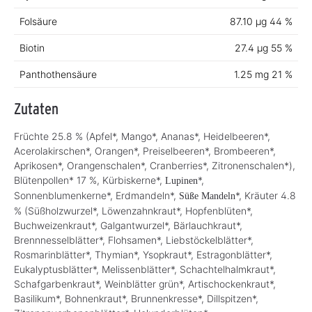
Folsäure
87.10 µg
44 %
Biotin
27.4 µg
55 %
Panthothensäure
1.25 mg
21 %
Zutaten
Früchte 25.8 % (Apfel*, Mango*, Ananas*, Heidelbeeren*,
Acerolakirschen*, Orangen*, Preiselbeeren*, Brombeeren*,
Aprikosen*, Orangenschalen*, Cranberries*, Zitronenschalen*),
Blütenpollen* 17 %, Kürbiskerne*,
*,
Lupinen
Sonnenblumenkerne*, Erdmandeln*,
*, Kräuter 4.8
Süße Mandeln
% (Süßholzwurzel*, Löwenzahnkraut*, Hopfenblüten*,
Buchweizenkraut*, Galgantwurzel*, Bärlauchkraut*,
Brennnesselblätter*, Flohsamen*, Liebstöckelblätter*,
Rosmarinblätter*, Thymian*, Ysopkraut*, Estragonblätter*,
Eukalyptusblätter*, Melissenblätter*, Schachtelhalmkraut*,
Schafgarbenkraut*, Weinblätter grün*, Artischockenkraut*,
Basilikum*, Bohnenkraut*, Brunnenkresse*, Dillspitzen*,