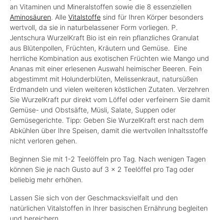
an Vitaminen und Mineralstoffen sowie die 8 essenziellen
Aminosäuren
. Alle
Vitalstoffe
sind für Ihren Körper besonders
wertvoll, da sie in naturbelassener Form vorliegen. P.
Jentschura WurzelKraft Bio ist ein rein pflanzliches Granulat
aus Blütenpollen, Früchten, Kräutern und Gemüse. Eine
herrliche Kombination aus exotischen Früchten wie Mango und
Ananas mit einer erlesenen Auswahl heimischer Beeren. Fein
abgestimmt mit Holunderblüten, Melissenkraut, natursüßen
Erdmandeln und vielen weiteren köstlichen Zutaten. Verzehren
Sie WurzelKraft pur direkt vom Löffel oder verfeinern Sie damit
Gemüse- und Obstsäfte, Müsli, Salate, Suppen oder
Gemüsegerichte. Tipp: Geben Sie WurzelKraft erst nach dem
Abkühlen über Ihre Speisen, damit die wertvollen Inhaltsstoffe
nicht verloren gehen.
Beginnen Sie mit 1-2 Teelöffeln pro Tag. Nach wenigen Tagen
können Sie je nach Gusto auf 3 x 2 Teelöffel pro Tag oder
beliebig mehr erhöhen.
Lassen Sie sich von der Geschmacksvielfalt und den
natürlichen Vitalstoffen in Ihrer basischen Ernährung begleiten
und bereichern.