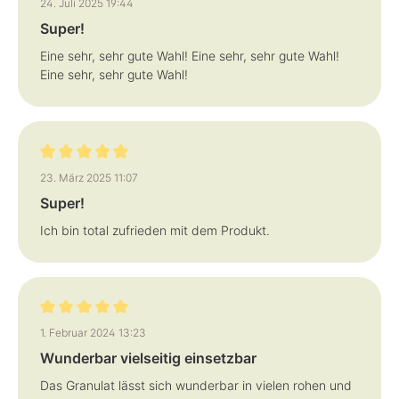
24. Juli 2025 19:44
g
g
e
e
Super!
Eine sehr, sehr gute Wahl! Eine sehr, sehr gute Wahl!
Eine sehr, sehr gute Wahl!
Bewertung mit 5 von 5 Sternen
23. März 2025 11:07
Super!
Ich bin total zufrieden mit dem Produkt.
Bewertung mit 5 von 5 Sternen
1. Februar 2024 13:23
Wunderbar vielseitig einsetzbar
Das Granulat lässt sich wunderbar in vielen rohen und