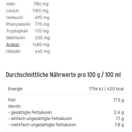
Valin
780 mg
Leucin
1180 mg
Isoleucin
690 mg
Phenylalanin
770 mg
Tryptophan
170 mg
Methionin
330 mg
Arginin
1480 mg
Histidin
440 mg
Durchschnittliche Nährwerte pro 100 g / 100 ml
Energie
1756 kJ / 420 kcal
Fett
17.5 g
davon:
- gesättigte Fettsäuren
2.6 g
- einfach ungesättigte Fettsäuren
7.1 g
- mehrfach ungesättigte Fettsäuren
7.8 g