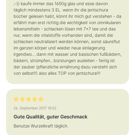
;-)) kaufe immer das 1650g glas und esse davon
täglich mindestens 3 EL. wenn ihr die jentschura
bücher gelesen habt, könnt ihr mich gut verstehen - da
erfährt man erst richtig die wichtigkeit von omnikularen
lebensmitteln - schlacken lösen mit 7x7 tee und das
nur, wenn die vitalstoffe vorhanden sind, damit die
schlacken neutralisiert werden können, sonst säureflut
im ganzen körper und wieder neue einlagerung
irgendwo... dann mit wasser und basischen fußbädern,
bädern, strümpfen...bürstungen ausleiten - fertig ist
der zauber (pflanzliche ernährung dazu versteht sich
von selbst!!) also alles TOP von jentschura!!!
Bewertung mit 5 von 5 Sternen
26. September 2017 18:02
Gute Qualität, guter Geschmack
Benutze Wurzelkraft täglich.