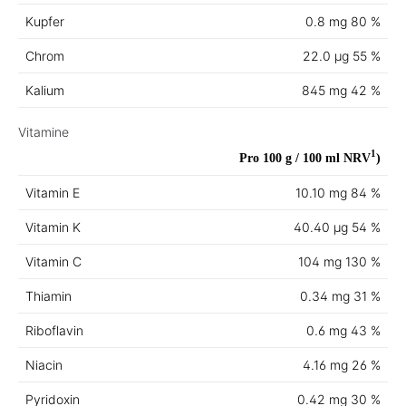
Kupfer
0.8 mg
80 %
Chrom
22.0 µg
55 %
Kalium
845 mg
42 %
Vitamine
1
Pro 100 g / 100 ml
NRV
)
Vitamin E
10.10 mg
84 %
Vitamin K
40.40 µg
54 %
Vitamin C
104 mg
130 %
Thiamin
0.34 mg
31 %
Riboflavin
0.6 mg
43 %
Niacin
4.16 mg
26 %
Pyridoxin
0.42 mg
30 %