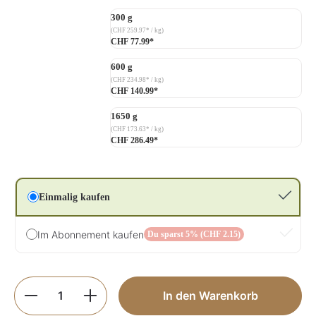
300 g
(CHF 259.97* / kg)
CHF 77.99*
600 g
(CHF 234.98* / kg)
CHF 140.99*
1650 g
(CHF 173.63* / kg)
CHF 286.49*
Einmalig kaufen
Im Abonnement kaufen
Du sparst 5% (CHF 2.15)
Produkt Anzahl: Gib den gewünschten Wer
In den Warenkorb