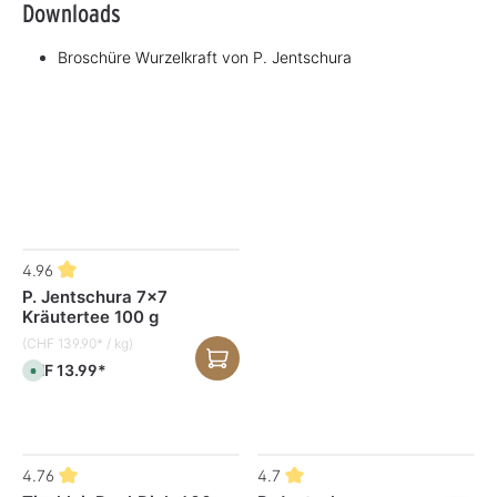
Downloads
Broschüre Wurzelkraft von P. Jentschura
Produktgalerie überspringen
4.96
P. Jentschura 7x7
Kräutertee 100 g
(CHF 139.90* / kg)
CHF 13.99*
S
o
f
o
r
t
v
Produktgalerie überspringen
e
4.76
4.7
r
f