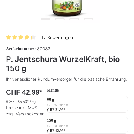
12 Bewertungen
Durchschnittliche Bewertung von 4.2 von 5 Sternen
80082
Artikelnummer:
P. Jentschura WurzelKraft, bio
150 g
Ihr verlässlicher Rundumversorger für die basische Ernährung.
auswählen
Menge
CHF 42.99*
60 g
(CHF 286.60* / kg)
(CHF 366.50* / kg)
Preise inkl. MwSt.
CHF 21.99*
zzgl. Versandkosten
150 g
(CHF 286.60* / kg)
CHF 42.99*