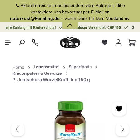
📞 Aktuell erreichen uns besonders viele Anfragen. Bitte
alt springen
kontaktiere uns bevorzugt per E-Mail an
naturkost@keimling.de
– vielen Dank für Dein Verständnis.
Sichere Zahlung mit Käuferschutz!
Kostenloser Versand ab CHF 150
30 T
War
Lebensmittel
Superfoods
Home
Kräuterpulver & Gewürze
P. Jentschura WurzelKraft, bio 150 g
Bildergalerie überspringen