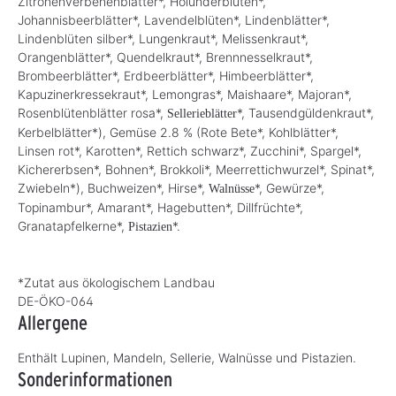
Zitronenverbenenblätter*, Holunderblüten*,
Johannisbeerblätter*, Lavendelblüten*, Lindenblätter*,
Lindenblüten silber*, Lungenkraut*, Melissenkraut*,
Orangenblätter*, Quendelkraut*, Brennnesselkraut*,
Brombeerblätter*, Erdbeerblätter*, Himbeerblätter*,
Kapuzinerkressekraut*, Lemongras*, Maishaare*, Majoran*,
Rosenblütenblätter rosa*,
*, Tausendgüldenkraut*,
Sellerieblätter
Kerbelblätter*), Gemüse 2.8 % (Rote Bete*, Kohlblätter*,
Linsen rot*, Karotten*, Rettich schwarz*, Zucchini*, Spargel*,
Kichererbsen*, Bohnen*, Brokkoli*, Meerrettichwurzel*, Spinat*,
Zwiebeln*), Buchweizen*, Hirse*,
*, Gewürze*,
Walnüsse
Topinambur*, Amarant*, Hagebutten*, Dillfrüchte*,
Granatapfelkerne*,
*.
Pistazien
*Zutat aus ökologischem Landbau
DE-ÖKO-064
Allergene
Enthält Lupinen, Mandeln, Sellerie, Walnüsse und Pistazien.
Sonderinformationen