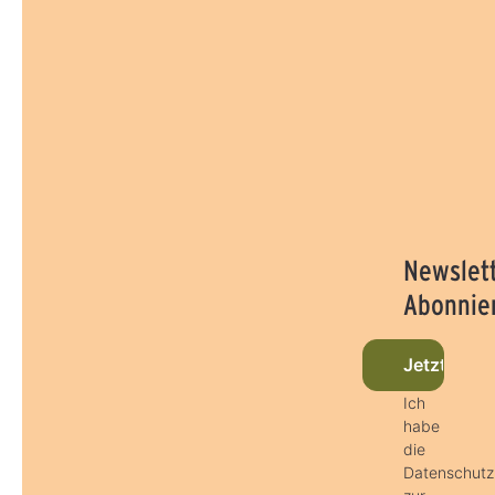
Newslet
Abonnie
Jetzt beim
Ich
habe
die
Datenschut