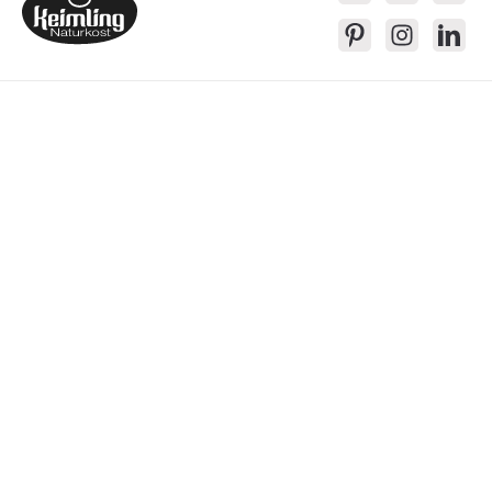
Service-Kontakt
Produkte
Über Keimling
Bequem Einkaufen
* Alle Preise inkl. gesetzl. Mehrwertsteuer zzgl.
Versandkosten
, wenn nicht
anders beschrieben
Das Gesetzliche Widerrufsrecht wird von dem verlängerten Rückgaberecht
in keiner Weise eingeschränkt.