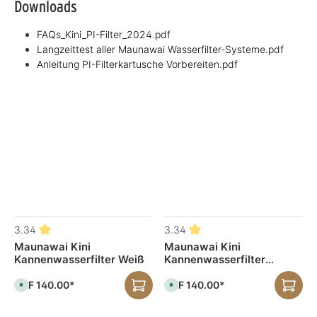
Downloads
FAQs_Kini_PI-Filter_2024.pdf
Langzeittest aller Maunawai Wasserfilter-Systeme.pdf
Anleitung PI-Filterkartusche Vorbereiten.pdf
Produktgalerie überspringen
3.34
3.34
Maunawai Kini
Maunawai Kini
Kannenwasserfilter Weiß
Kannenwasserfilter
Schwarz
CHF 140.00*
CHF 140.00*
S
S
o
o
f
f
o
o