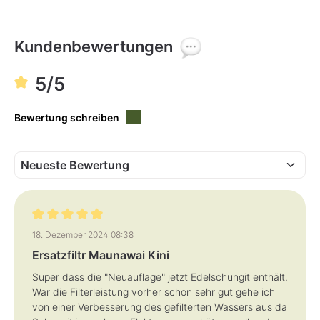
r
r
t
t
v
v
e
e
r
r
Kundenbewertungen
f
f
ü
ü
g
g
b
b
5/5
a
a
r
r
,
,
L
L
i
i
Bewertung schreiben
e
e
f
f
e
e
r
r
z
z
e
e
i
i
t
t
:
:
3
3
-
-
5
5
T
T
Bewertung mit 5 von 5 Sternen
a
a
18. Dezember 2024 08:38
g
g
e
e
Ersatzfiltr Maunawai Kini
Super dass die "Neuauflage" jetzt Edelschungit enthält.
War die Filterleistung vorher schon sehr gut gehe ich
von einer Verbesserung des gefilterten Wassers aus da