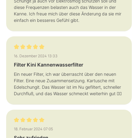
Schungit ja auch vor Elektrosmog schützen soll und
diese Frequenzen belasten auch das Wasser in der
Kanne. Ich freue mich über diese Änderung da sie mir
einfach ein besseres Gefühl gibt.
Bewertung mit 5 von 5 Sternen
16. Dezember 2024 13:33
Filter Kini Kannenwasserfilter
Ein neuer Filter, ich war überrascht über den neuen
Filter. Eine neue Zusammensetzung. Kartusche mit
Edelschungit. Das Wasser ist im Nu gefiltert, schneller
Durchfluß, und das Wasser schmeckt weiterhin gut 👍🏼
Bewertung mit 5 von 5 Sternen
18. Februar 2024 07:05
Sehr zufrieden