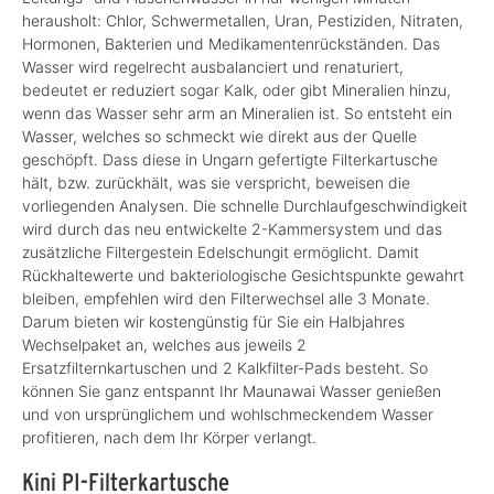
herausholt: Chlor, Schwermetallen, Uran, Pestiziden, Nitraten,
Hormonen, Bakterien und Medikamentenrückständen. Das
Wasser wird regelrecht ausbalanciert und renaturiert,
bedeutet er reduziert sogar Kalk, oder gibt Mineralien hinzu,
wenn das Wasser sehr arm an Mineralien ist. So entsteht ein
Wasser, welches so schmeckt wie direkt aus der Quelle
geschöpft. Dass diese in Ungarn gefertigte Filterkartusche
hält, bzw. zurückhält, was sie verspricht, beweisen die
vorliegenden Analysen. Die schnelle Durchlaufgeschwindigkeit
wird durch das neu entwickelte 2-Kammersystem und das
zusätzliche Filtergestein Edelschungit ermöglicht. Damit
Rückhaltewerte und bakteriologische Gesichtspunkte gewahrt
bleiben, empfehlen wird den Filterwechsel alle 3 Monate.
Darum bieten wir kostengünstig für Sie ein Halbjahres
Wechselpaket an, welches aus jeweils 2
Ersatzfilternkartuschen und 2 Kalkfilter-Pads besteht. So
können Sie ganz entspannt Ihr Maunawai Wasser genießen
und von ursprünglichem und wohlschmeckendem Wasser
profitieren, nach dem Ihr Körper verlangt.
Kini PI-Filterkartusche