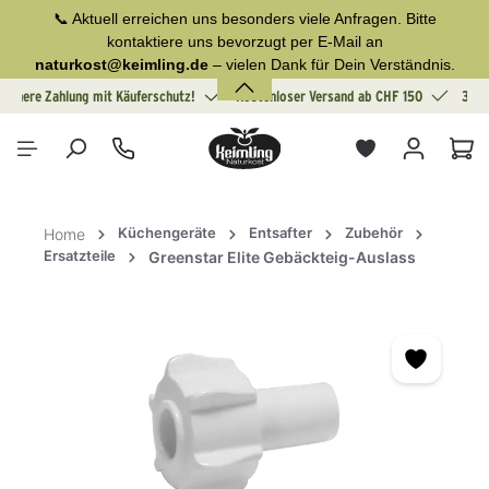
📞 Aktuell erreichen uns besonders viele Anfragen. Bitte
alt springen
kontaktiere uns bevorzugt per E-Mail an
naturkost@keimling.de
– vielen Dank für Dein Verständnis.
Sichere Zahlung mit Käuferschutz!
Kostenloser Versand ab CHF 150
30 T
War
Küchengeräte
Entsafter
Zubehör
Home
Ersatzteile
Greenstar Elite Gebäckteig-Auslass
Bildergalerie überspringen