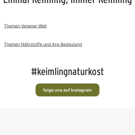
-
-
e
5
5
r
T
T
f
a
a
ü
g
g
g
e
e
b
a
Themen
Veganer Welt
r
Themen
Nährstoffe und ihre Bedeutung
#keimlingnaturkost
folge uns auf Instagram