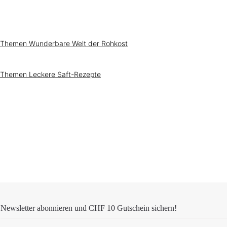
3
e
-
r
5
f
T
ü
a
g
g
b
e
a
Themen
Wunderbare Welt der Rohkost
r
Themen
Leckere Saft-Rezepte
Newsletter abonnieren und
CHF 10 Gutschein
sichern!