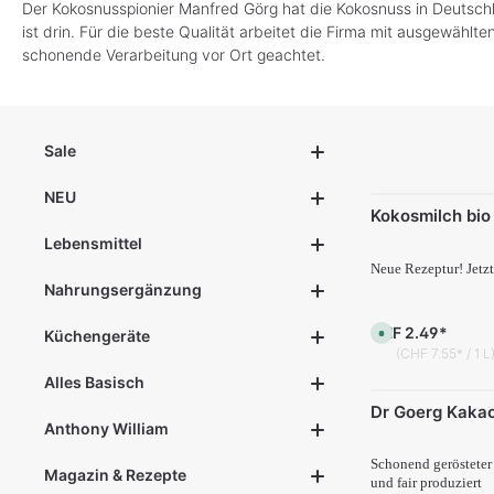
Der Kokosnusspionier Manfred Görg hat die Kokosnuss in Deutschl
ist drin. Für die beste Qualität arbeitet die Firma mit ausgewäh
schonende Verarbeitung vor Ort geachtet.
Sale
NEU
Kokosmilch bio
Lebensmittel
Neue Rezeptur! Jetzt
Nahrungsergänzung
CHF 2.49*
S
Küchengeräte
o
(CHF 7.55* / 1 L
f
o
Alles Basisch
r
t
Dr Goerg Kaka
v
e
Anthony William
r
f
Schonend gerösteter
ü
Magazin & Rezepte
g
und fair produziert
b