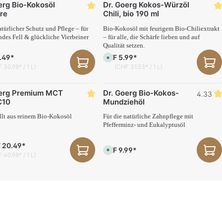
erg Bio-Kokosöl
Dr. Goerg Kokos-Würzöl
t
e
v
r
ere
Chili, bio 190 ml
e
z
r
e
f
türlicher Schutz und Pflege – für
Bio-Kokosöl mit feurigem Bio-Chiliextrakt
i
ü
t
ndes Fell & glückliche Vierbeiner
– für alle, die Schärfe lieben und auf
g
:
Qualität setzen.
b
3
a
-
.49*
CHF 5.99*
r
S
5
,
o
T
 30.98* / 1 L)
(CHF 31.53* / 1 L)
L
f
a
i
o
g
e
r
e
f
t
oerg Premium MCT
Dr. Goerg Bio-Kokos-
e
4.33
v
r
e
C10
Mundziehöl
z
r
e
f
llt aus reinem Bio-Kokosöl
Für die natürliche Zahnpflege mit
i
ü
t
g
Pfefferminz- und Eukalyptusöl
:
b
3
a
-
r
 20.49*
5
,
CHF 9.99*
S
T
L
 40.98* / 1 L)
o
a
i
f
g
e
o
e
f
r
e
t
r
v
z
e
e
r
i
f
t
ü
:
g
3
b