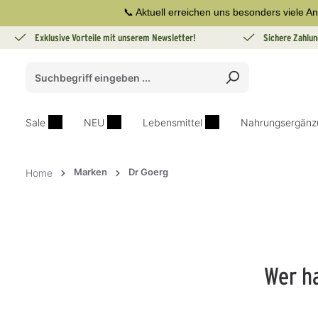
📞 Aktuell erreichen uns besonders viele An
springen
Zur Hauptnavigation springen
Exklusive Vorteile mit unserem Newsletter!
Sichere Zahlun
Sale
NEU
Lebensmittel
Nahrungsergänz
Marken
Dr Goerg
Home
Wer ha