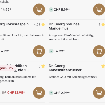
ichelt.
b
a
r
 14.99*
CHF 5.99*
Ab
S
,
o
L
f
i
o
e
r
f
erg Kokosraspeln
Dr. Goerg braunes
t
e
4.96
5
v
r
Mandelmus
e
z
r
e
f
h süß und knackig, naturbelassen in
Aus ganzen Bio-Mandeln – kräftig,
i
ü
t
ität
aromatisch & streichzart
g
:
b
3
a
-
r
5
 4.99*
CHF 6.99*
S
,
T
o
L
a
f
i
g
o
e
e
r
f
erg Kokosblüten-
Dr. Goerg
t
e
5
gebot
-10%
v
r
ico Essig, bio 250
Kokosblütenzucker
e
z
r
e
f
ig, harmonisches Aroma mit
Braunes Gold mit Karamellgeschmack
i
ü
t
gener Säure
g
:
b
3
a
-
r
5
CHF 13.95*
CHF 2.99*
Ab
.49
*
S
,
T
o
L
a
f
i
g
o
e
e
r
f