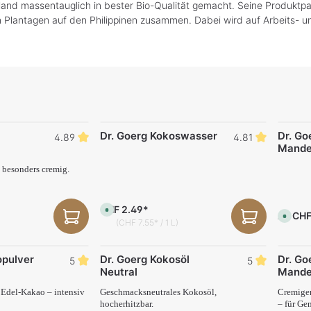
and massentauglich in bester Bio-Qualität gemacht. Seine Produktpa
lten Plantagen auf den Philippinen zusammen. Dabei wird auf Arbeits
Dr. Goerg Kokoswasser
Dr. Go
4.89
4.81
Mande
 besonders cremig.
CHF 2.49*
S
CHF
Ab
S
o
)
(CHF 7.55* / 1 L)
o
f
f
o
o
r
r
t
opulver
Dr. Goerg Kokosöl
Dr. Go
t
5
5
v
v
e
Neutral
Mande
e
r
r
f
f
 Edel-Kakao – intensiv
Geschmacksneutrales Kokosöl,
Cremiger
ü
ü
g
hocherhitzbar.
– für Ge
g
b