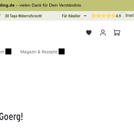
ling.de
– vielen Dank für Dein Verständnis.
30 Tage Widerrufsrecht
Für Händler
4.9
Durchschnittliche Bewertun
Warenkor
iam
Magazin & Rezepte
 Goerg!