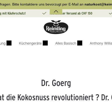
fragen. Bitte kontaktiere uns bevorzugt per E-Mail an
naturkost@keim
g mit Käuferschutz!
Kostenloser Versand ab CHF 150
ung
Küchengeräte
Alles Basisch
Anthony Will
Dr. Goerg
t die Kokosnuss revolutioniert ? Dr.