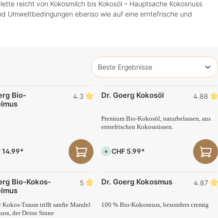
lette reicht von Kokosmilch bis Kokosöl – Hauptsache Kokosnuss
- und Umweltbedingungen ebenso wie auf eine erntefrische und
erg Bio-
Dr. Goerg Kokosöl
4.3
4.88
lmus
Premium Bio-Kokosöl, naturbelassen, aus
erntefrischen Kokosnüssen.
 14.99*
CHF 5.99*
Ab
S
o
f
o
r
erg Bio-Kokos-
Dr. Goerg Kokosmus
t
5
4.87
v
lmus
e
r
f
 Kokos-Traum trifft sanfte Mandel
100 % Bio-Kokosnuss, besonders cremig
ü
nuss, der Deine Sinne
g