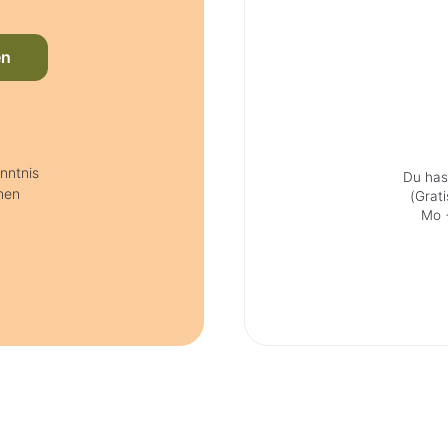
en
nntnis
Du has
nen
(Grat
Mo +