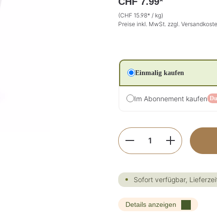
CHF 7.99*
(CHF 15.98* / kg)
Preise inkl. MwSt. zzgl. Versandkost
Einmalig kaufen
Im Abonnement kaufen
Du
Produkt Anzahl: G
Sofort verfügbar, Lieferzei
Details anzeigen