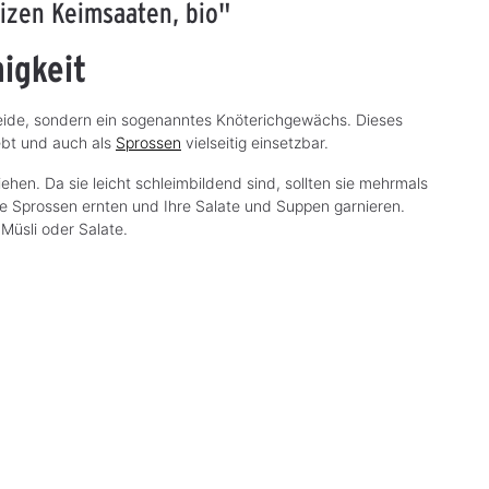
izen Keimsaaten, bio"
igkeit
eide, sondern ein sogenanntes Knöterichgewächs. Dieses
ebt und auch als
Sprossen
vielseitig einsetzbar.
ehen. Da sie leicht schleimbildend sind, sollten sie mehrmals
e Sprossen ernten und Ihre Salate und Suppen garnieren.
 Müsli oder Salate.
Geo Sprouts Linsen
Geo Sprouts
Keimsaaten
Sonnenblumen
Keimsaaten
Keimsaat zur Anzucht von Sprossen
Keimsaat zur Anzucht von Sprosse
CHF 9.95*
CHF 5.50*
S
S
o
o
f
f
o
o
r
r
t
t
v
v
e
e
r
r