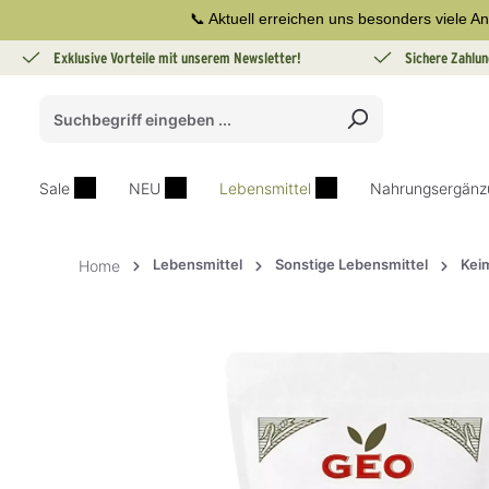
📞 Aktuell erreichen uns besonders viele An
springen
Zur Hauptnavigation springen
Exklusive Vorteile mit unserem Newsletter!
Sichere Zahlun
Sale
NEU
Lebensmittel
Nahrungsergänz
Lebensmittel
Sonstige Lebensmittel
Kei
Home
Bildergalerie überspringen