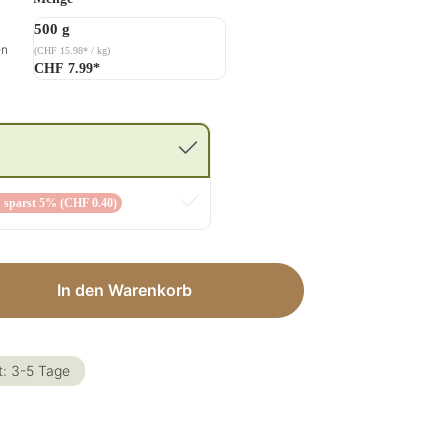
500 g
en
(CHF 15.98* / kg)
CHF 7.99*
 sparst 5% (CHF 0.40)
ib den gewünschten Wert ein oder benut
In den Warenkorb
t: 3-5 Tage