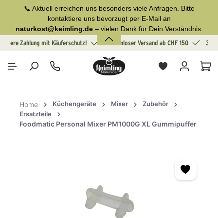
📞 Aktuell erreichen uns besonders viele Anfragen. Bitte
alt springen
kontaktiere uns bevorzugt per E-Mail an
naturkost@keimling.de
– vielen Dank für Dein Verständnis.
Sichere Zahlung mit Käuferschutz!
Kostenloser Versand ab CHF 150
30 T
War
Küchengeräte
Mixer
Zubehör
Home
Ersatzteile
Foodmatic Personal Mixer PM1000G XL Gummipuffer
Bildergalerie überspringen