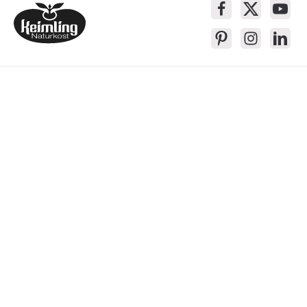
Service-Kontakt
Produkte
Über Keimling
Bequem Einkaufen
* Alle Preise inkl. gesetzl. Mehrwertsteuer zzgl.
Versandkosten
, wenn nicht
anders beschrieben
Das Gesetzliche Widerrufsrecht wird von dem verlängerten Rückgaberecht