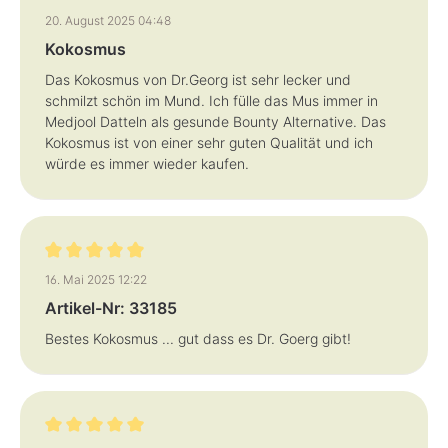
Bewertung mit 5 von 5 Sternen
20. August 2025 04:48
Kokosmus
Das Kokosmus von Dr.Georg ist sehr lecker und
schmilzt schön im Mund. Ich fülle das Mus immer in
Medjool Datteln als gesunde Bounty Alternative. Das
Kokosmus ist von einer sehr guten Qualität und ich
würde es immer wieder kaufen.
Bewertung mit 5 von 5 Sternen
16. Mai 2025 12:22
Artikel-Nr: 33185
Bestes Kokosmus ... gut dass es Dr. Goerg gibt!
Bewertung mit 5 von 5 Sternen