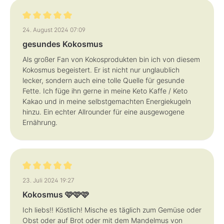
Bewertung mit 5 von 5 Sternen
24. August 2024 07:09
gesundes Kokosmus
Als großer Fan von Kokosprodukten bin ich von diesem
Kokosmus begeistert. Er ist nicht nur unglaublich
lecker, sondern auch eine tolle Quelle für gesunde
Fette. Ich füge ihn gerne in meine Keto Kaffe / Keto
Kakao und in meine selbstgemachten Energiekugeln
hinzu. Ein echter Allrounder für eine ausgewogene
Ernährung.
Bewertung mit 5 von 5 Sternen
23. Juli 2024 19:27
Kokosmus 🩷🩷🩷
Ich liebs!! Köstlich! Mische es täglich zum Gemüse oder
Obst oder auf Brot oder mit dem Mandelmus von