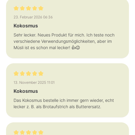
3
-
5
T
Bewertung mit 5 von 5 Sternen
a
23. Februar 2026 06:36
g
e
Kokosmus
Sehr lecker. Neues Produkt für mich. Ich teste noch
verschiedene Verwendungsmöglichkeiten, aber im
Müsli ist es schon mal lecker! 👍😉
Bewertung mit 5 von 5 Sternen
13. November 2025 11:01
Kokosmus
Das Kokosmus bestelle ich immer gern wieder, echt
lecker z. B. als Brotaufstrich als Butterersatz.