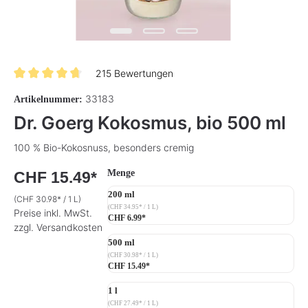
215 Bewertungen
Durchschnittliche Bewertung von 4.8 von 5 Sternen
33183
Artikelnummer:
Dr. Goerg Kokosmus, bio 500 ml
100 % Bio-Kokosnuss, besonders cremig
auswählen
Menge
CHF 15.49*
200 ml
(CHF 30.98* / 1 L)
(CHF 34.95* / 1 L)
Preise inkl. MwSt.
CHF 6.99*
zzgl. Versandkosten
500 ml
(CHF 30.98* / 1 L)
CHF 15.49*
1 l
(CHF 27.49* / 1 L)