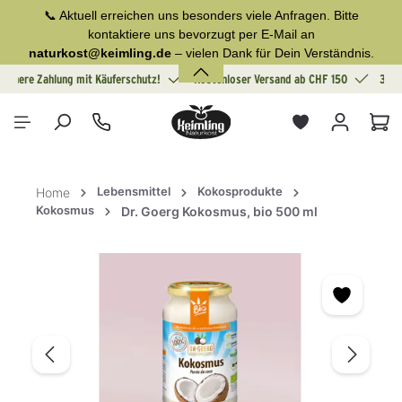
📞 Aktuell erreichen uns besonders viele Anfragen. Bitte
alt springen
kontaktiere uns bevorzugt per E-Mail an
naturkost@keimling.de
– vielen Dank für Dein Verständnis.
Sichere Zahlung mit Käuferschutz!
Kostenloser Versand ab CHF 150
30 T
War
Lebensmittel
Kokosprodukte
Home
Kokosmus
Dr. Goerg Kokosmus, bio 500 ml
Bildergalerie überspringen