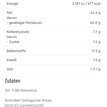
Energie
2787 kJ / 677 kcal
Fett
64.6 g
davon:
- gesättigte Fettsäuren
60.8 g
Kohlenhydrate
7.7 g
davon:
- Zucker
7.4 g
Ballaststoffe
17.3 g
Eiweiß
7.6 g
Salz
< 0.1 g
Zutaten
100 % Bio-Kokosmus
Kontrolliert biologischer Anbau
Nicht-EU-Landwirtschaft